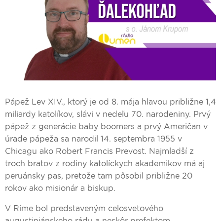
Pápež Lev XIV., ktorý je od 8. mája hlavou približne 1,4
miliardy katolíkov, slávi v nedeľu 70. narodeniny. Prvý
pápež z generácie baby boomers a prvý Američan v
úrade pápeža sa narodil 14. septembra 1955 v
Chicagu ako Robert Francis Prevost. Najmladší z
troch bratov z rodiny katolíckych akademikov má aj
peruánsky pas, pretože tam pôsobil približne 20
rokov ako misionár a biskup.
V Ríme bol predstaveným celosvetového
augustiniánskeho rádu a neskôr prefektom