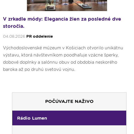
Nex
V zrkadle módy: Elegancia žien za posledné dve
storočia.
04.08.2026
PR oddelenie
Východoslovenské múzeum v Košiciach otvorilo unikátnu
výstavu, ktorá návštevníkom poodhaľuje vzácne šperky,
dobové doplnky a salónnu obuv od obdobia neskorého
baroka až po druhú svetovú vojnu.
POČÚVAJTE NAŽIVO
Rádio Lumen