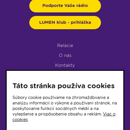
Podporte Vaše rádio
LUMEN klub - prihláška
Relácie
O nás
Kontakty
Podpora rádia
Táto stránka používa cookies
LUMEN KLUB
LUMEN KLUB PRIHLÁŠKA
Súbory cookie používame na zhromažďovanie a
analýzu informácií o výkone a používaní stránok, na
poskytovanie funkcií sociálnych médií a na
© 2017 Rádio Lumen, Všetky práva vyhradené
vylepšenie a prispôsobenie obsahu a reklám.
Viac o
cookies
Správca webu