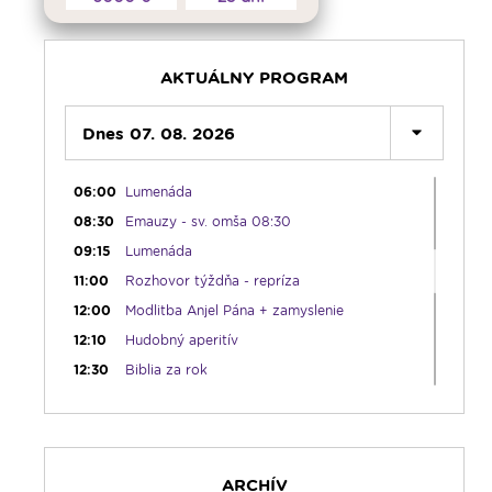
04:00
Bolestný ruženec
04:25
Čítanie na pokračovanie - repríza
04:50
Deň s modlitbou
AKTUÁLNY PROGRAM
05:15
Rádio Vatikán - SK (repríza)
05:30
Dnes 07. 08. 2026
Choďte a hlásajte
05:45
Ranné chvály
06:00
Lumenáda
08:30
Emauzy - sv. omša 08:30
09:15
Lumenáda
11:00
Rozhovor týždňa - repríza
12:00
Modlitba Anjel Pána + zamyslenie
12:10
Hudobný aperitív
12:30
Biblia za rok
13:00
Lumenfórum
16:30
Pútnický víkend
17:30
Infolumen
ARCHÍV
18:00
Emauzy - sv. omša 18:00