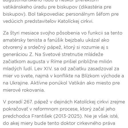
vatikánskeho úradu pre biskupov (dikastéria pre
biskupov). Bol takpovediac personálnym šéfom pre
vedúcich predstaviteľov Katolíckej cirkvi.
Za štyri mesiace svojho pôsobenia vo funkcii sa tento
amatérsky tenista a fanúšik bejzbalu ukázal ako
otvorený a srdečný pápež, ktorý si rozumie aj s
generáciou Z. Na Svetové stretnutie mládeže
začiatkom augusta v Ríme prišiel približne milión
mladých ľudí. Lev XIV. sa od začiatku zasadzoval za
mier vo svete, najmä v konflikte na Blízkom východe a
na Ukrajine. Aktívne ponúkol Vatikán ako miesto pre
mierové rokovania.
V poradí 267. pápež v dejinách Katolíckej cirkvi zrejme
pokračovať v reformnom procese, ktorý začal jeho
predchodca František (2013-2025). Nie je však isté,
do akej miery bude tento doktor cirkevného práva