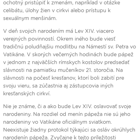
ochotný pristúpiť k zmenám, napríklad v otázke
celibátu, úlohy žien v cirkvi alebo prístupu k
sexuálnym menšinám.
V deň svojich narodením má Lev XIV. viacero
verejných povinností. Okrem iného bude viesť
tradičnú poludňajšiu modlitbu na Námestí sv. Petra vo
Vatikáne. V skorých večerných hodinách bude pápež
v jednom z najväčších rímskych kostolov predsedať
slávnosti na pamiatku mučeníkov 21. storočia. Na
slávnosti na počesť kresťanov, ktorí boli zabití pre
svoju vieru, sa zúčastnia aj zástupcovia iných
kresťanských cirkví.
Nie je známe, či a ako bude Lev XIV. oslavovať svoje
narodeniny. Na rozdiel od menín pápeža nie sú jeho
narodeniny vo Vatikáne oficiálnym sviatkom.
Neexistuje žiadny protokol týkajúci sa osláv okrúhlych
narodenín pápeža. Zvyčajne k tejto príležitosti