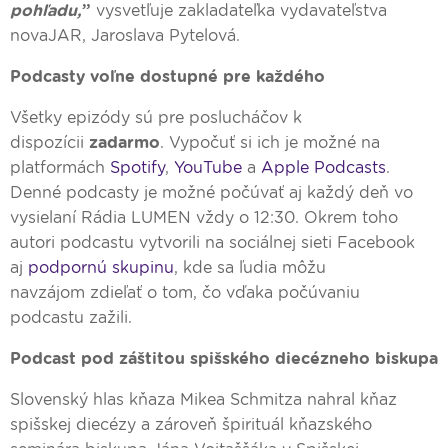
pohľadu,
”
vysvetľuje zakladateľka vydavateľstva
novaJAR, Jaroslava Pytelová.
Podcasty voľne dostupné pre každého
Všetky epizódy sú pre poslucháčov k
dispozícii
zadarmo
. Vypočuť si ich je možné na
platformách
Spotify
,
YouTube
a
Apple Podcasts
.
Denné podcasty je možné počúvať aj každý deň vo
vysielaní Rádia LUMEN vždy o 12:30. Okrem toho
autori podcastu vytvorili na sociálnej sieti Facebook
aj
podpornú skupinu
, kde sa ľudia môžu
navzájom zdieľať o tom, čo vďaka počúvaniu
podcastu zažili.
Podcast pod záštitou spišského diecézneho biskupa
Slovenský hlas kňaza Mikea Schmitza nahral kňaz
spišskej diecézy a zároveň špirituál kňazského