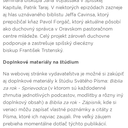
seminára biskupa Jána Vojtaššáka v Spišskej
Kapitule, Patrik Taraj. V niektorých epizódach zazneje
aj hlas uznávaného biblistu Jeffa Cavinsa, ktorý
prepožičal kňaz Pavol Forgáč, ktorý aktuálne pôsobí
ako duchovný správca v Oravskom pastoračnom
centre mládeže. Celý projekt zároveň duchovne
podporuje a zastrešuje spišský diecézny
biskup František Trstenský.
Doplnkové materiály na štúdium
Na webovej stránke vydavateľstva je možné si zakúpiť
aj doplnkové materiály k štúdiu Svätého Písma:
Biblia
za rok - Sprievodca
(v ktorom sú každodenné
zhrnutia jednotlivých podcastov, modlitby a rôzny iný
doplnkový obsah) a
Biblia za rok - Zápisník
, kde si
veriaci môžu zapísať vlastné poznámky a citáty z
Písma, ktoré ich najviac zaujali. Pre veľký záujem
prebieha momentálne dotlač týchto publikácií.