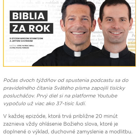
Počas dvoch týždňov od spustenia podcastu sa do
pravidelného čítania Svätého písma zapojili tisícky
poslucháčov. Prvý diel si na platforme Youtube
vypočulo už viac ako 37-tisíc ľudí.
V každej epizóde, ktorá trvá približne 20 minút
zaznieva vždy ohlásenie Božieho slova, ktoré je
doplnené o výklad, duchovné zamyslenie a modlitbu.