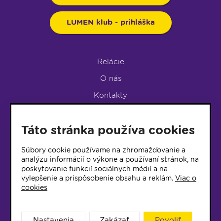
LUMEN klub - prihláška
Relácie
O nás
Kontakty
Podpora rádia
Táto stránka používa cookies
LUMEN KLUB
LUMEN KLUB PRIHLÁŠKA
Súbory cookie používame na zhromažďovanie a
analýzu informácií o výkone a používaní stránok, na
poskytovanie funkcií sociálnych médií a na
© 2017 Rádio Lumen, Všetky práva vyhradené
vylepšenie a prispôsobenie obsahu a reklám.
Viac o
cookies
Správca webu
Nastavenia
Zakázať
Povoliť