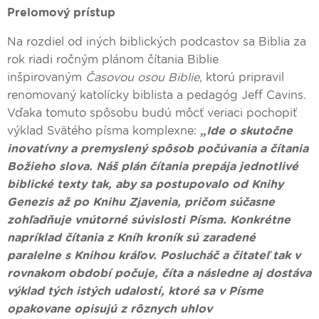
Prelomový prístup
Na rozdiel od iných biblických podcastov sa Biblia za
rok riadi ročným plánom čítania Biblie
inšpirovaným
Časovou osou Biblie
, ktorú pripravil
renomovaný katolícky biblista a pedagóg Jeff Cavins.
Vďaka tomuto spôsobu budú môcť veriaci pochopiť
výklad Svätého písma komplexne:
„
Ide o skutočne
inovatívny a premyslený spôsob počúvania a čítania
Božieho slova. Náš plán čítania prepája jednotlivé
biblické texty tak, aby sa postupovalo od Knihy
Genezis až po Knihu Zjavenia, pričom súčasne
zohľadňuje vnútorné súvislosti Písma. Konkrétne
napríklad čítania z Kníh kroník sú zaradené
paralelne s Knihou kráľov. Poslucháč a čitateľ tak v
rovnakom období počuje, číta a následne aj dostáva
výklad tých istých udalostí, ktoré sa v Písme
opakovane opisujú z rôznych uhlov