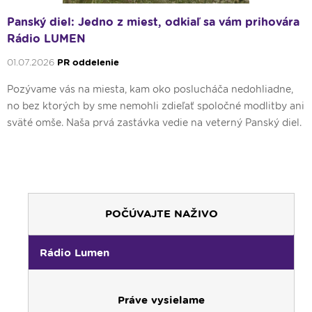
Panský diel: Jedno z miest, odkiaľ sa vám prihovára
Rádio LUMEN
01.07.2026
PR oddelenie
Pozývame vás na miesta, kam oko poslucháča nedohliadne,
no bez ktorých by sme nemohli zdieľať spoločné modlitby ani
sväté omše. Naša prvá zastávka vedie na veterný Panský diel.
POČÚVAJTE NAŽIVO
Rádio Lumen
Práve vysielame