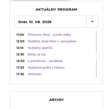
05:30
Litánie loretánske
05:45
Ranné chvály
AKTUÁLNY PROGRAM
06:00
Lumenáda - pondelok (I.)
08:30
Dnes 10. 08. 2026
Emauzy - sv. omša 08:30
09:15
Lumenáda - pondelok (II.)
11:00
Príhovory Mons. Jozefa Haľka
12:00
Modlitba Anjel Pána + zamyslenie
12:10
Hudobný aperitív
12:30
Biblia za rok
13:00
Lumenfórum - pondelok
17:05
Hudobná bodka s Dianou
17:30
Infolumen
18:00
Emauzy - sv. omša 18:00
19:00
Radostný ruženec
19:30
Vešpery
ARCHÍV
19:45
Rádio Vatikán - SK
20:00
Rozprávka na dobrú noc