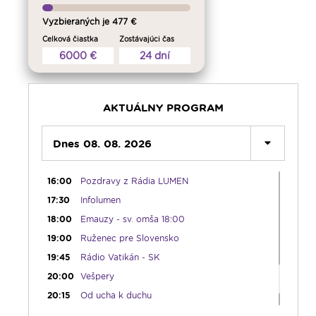
09:30
Viera do vrecka
Vyzbieraných je 477 €
10:30
Emauzy - mimoriadny prenos
Celková čiastka
Zostávajúci čas
6000 €
24 dní
12:30
Biblia za rok
13:00
Na úsmev a zamyslenie
14:00
Vyznania - repríza
AKTUÁLNY PROGRAM
15:00
Korunka Božieho milosrdenstva - Hodina
milosrdenstva
15:15
Dnes 08. 08. 2026
Literárna kaviareň
15:50
Vatikánsky týždenník (r.)
16:00
Pozdravy z Rádia LUMEN
17:30
Infolumen
18:00
Emauzy - sv. omša 18:00
19:00
Ruženec pre Slovensko
19:45
Rádio Vatikán - SK
20:00
Vešpery
20:15
Od ucha k duchu
21:45
Karmel - repríza