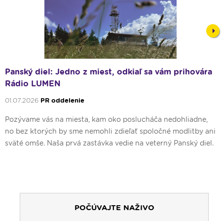
Nex
Panský diel: Jedno z miest, odkiaľ sa vám prihovára
Rádio LUMEN
01.07.2026
PR oddelenie
Pozývame vás na miesta, kam oko poslucháča nedohliadne,
no bez ktorých by sme nemohli zdieľať spoločné modlitby ani
sväté omše. Naša prvá zastávka vedie na veterný Panský diel.
POČÚVAJTE NAŽIVO