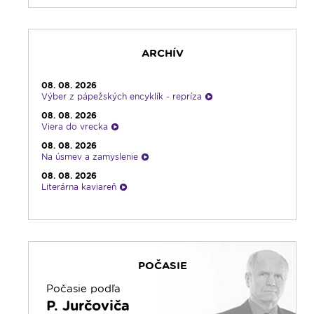
23:15
Pod vankúš
23:30
Infolumen - repríza
ARCHÍV
08. 08. 2026
Výber z pápežských encyklík - repríza
08. 08. 2026
Viera do vrecka
08. 08. 2026
Na úsmev a zamyslenie
08. 08. 2026
Literárna kaviareň
08. 08. 2026
Kláštory a rehoľný život
08. 08. 2026
Ranné zamyslenie
POČASIE
08. 08. 2026
Emauzy - mimoriadny prenos
Počasie podľa
08. 08. 2026
P. Jurčoviča
Vatikánsky týždenník