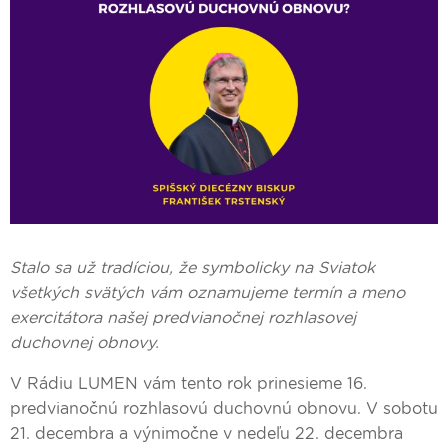
Stalo sa už tradíciou, že symbolicky na Sviatok
všetkých svätých vám oznamujeme termín a meno
exercitátora našej predvianočnej rozhlasovej
duchovnej obnovy.
V Rádiu LUMEN vám tento rok prinesieme 16.
predvianočnú rozhlasovú duchovnú obnovu. V sobotu
21. decembra a výnimočne v nedeľu 22. decembra