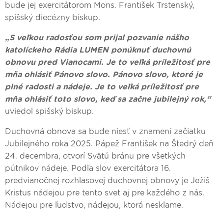
bude jej exercitátorom Mons. František Trstenský,
spišský diecézny biskup.
„S veľkou radosťou som prijal pozvanie nášho
katolíckeho Rádia LUMEN ponúknuť duchovnú
obnovu pred Vianocami. Je to veľká príležitosť pre
mňa ohlásiť Pánovo slovo. Pánovo slovo, ktoré je
plné radosti a nádeje. Je to veľká príležitosť pre
mňa ohlásiť toto slovo, keď sa začne jubilejný rok,“
uviedol spišský biskup.
Duchovná obnova sa bude niesť v znamení začiatku
Jubilejného roka 2025. Pápež František na Štedrý deň
24. decembra, otvorí Svätú bránu pre všetkých
pútnikov nádeje. Podľa slov exercitátora 16.
predvianočnej rozhlasovej duchovnej obnovy je Ježiš
Kristus nádejou pre tento svet aj pre každého z nás.
Nádejou pre ľudstvo, nádejou, ktorá nesklame.