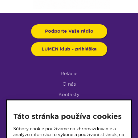
Podporte Vaše rádio
LUMEN klub - prihláška
Relácie
O nás
Kontakty
Podpora rádia
Táto stránka používa cookies
LUMEN KLUB
LUMEN KLUB PRIHLÁŠKA
Súbory cookie používame na zhromažďovanie a
analýzu informácií o výkone a používaní stránok, na