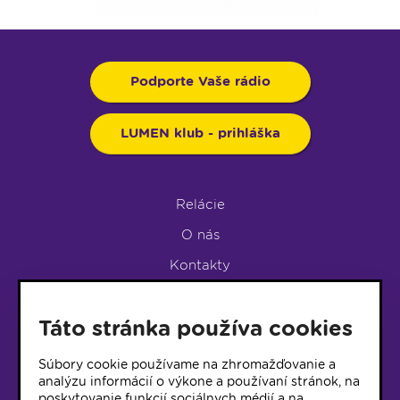
Podporte Vaše rádio
LUMEN klub - prihláška
Relácie
O nás
Kontakty
Podpora rádia
Táto stránka používa cookies
LUMEN KLUB
LUMEN KLUB PRIHLÁŠKA
Súbory cookie používame na zhromažďovanie a
analýzu informácií o výkone a používaní stránok, na
poskytovanie funkcií sociálnych médií a na