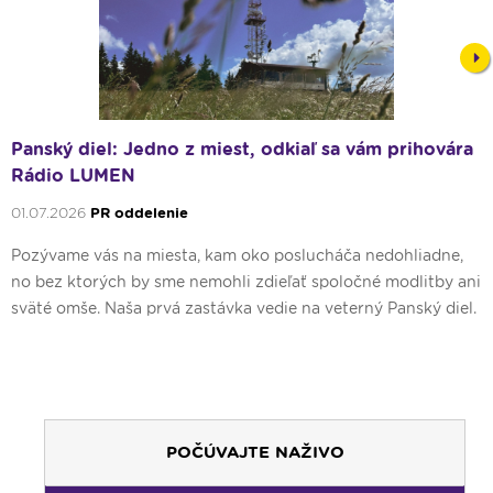
Nex
Panský diel: Jedno z miest, odkiaľ sa vám prihovára
Rádio LUMEN
01.07.2026
PR oddelenie
Pozývame vás na miesta, kam oko poslucháča nedohliadne,
no bez ktorých by sme nemohli zdieľať spoločné modlitby ani
sväté omše. Naša prvá zastávka vedie na veterný Panský diel.
POČÚVAJTE NAŽIVO