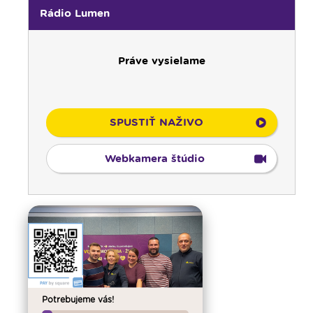
Rádio Lumen
Práve vysielame
SPUSTIŤ NAŽIVO
Webkamera štúdio
00:00
Predel do nového dňa
00:01
Vitaj doma, rodina! - repríza
Potrebujeme vás!
01:00
Karmel - repríza