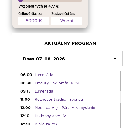
02:30
Slovo povzbudenia - repríza
Vyzbieraných je 477 €
03:30
Sonda do života cirkvi; Spoločenský
Celková čiastka
Zostávajúci čas
komentár - reprízy
6000 €
25 dní
04:00
Bolestný ruženec
04:25
Čítanie na pokračovanie - repríza
04:50
Deň s modlitbou
AKTUÁLNY PROGRAM
05:15
Rádio Vatikán - SK (repríza)
05:30
Dnes 07. 08. 2026
Choďte a hlásajte
05:45
Ranné chvály
06:00
Lumenáda
08:30
Emauzy - sv. omša 08:30
09:15
Lumenáda
11:00
Rozhovor týždňa - repríza
12:00
Modlitba Anjel Pána + zamyslenie
12:10
Hudobný aperitív
12:30
Biblia za rok
13:00
Lumenfórum