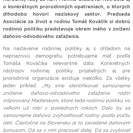
o konkrétnych prorodinných opatreniach, o ktorých
dlhodobo hovorí neziskový sektor. Predseda
Asociácie za život a rodinu Tomáš Kováčik si dobrú
rodinnú politiku predstavuje okrem iného v znížení
daňovo-odvodového zaťaženia.
Na nastavenie rodinnej politiky aj s ohľadom na
nepriaznivú demografiu potrebujeme mať podľa
Tomáša Kováčika relevantné dáta. Konkrétnych
nástrojov rodinnej politiky prijateľných aj pre
prorodinné organizácie existuje niekoľko. Za všetky
jeden príklad.
„My sme identifikovali samozrejme
zníženie daňovo-odvodového zaťaženia rodín
inšpirovaný Maďarskom, ktoré teda rodinnú politiku vo
veľkom už robí v posledných rokoch. Dalo by sa
samozrejme daňovo zvýhodňovať rodiny podľa počtu
detí. Čiastočne na Slovensku je to zavedené daňovým
bonusom. Dá sa s ním pracovať ďalej. Dá sa zvyšovať