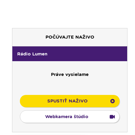
POČÚVAJTE NAŽIVO
00:00
Predel do nového dňa
00:01
Gaučing - repríza
Rádio Lumen
01:00
Rodina - repríza
01:30
Gospelparáda - repríza
Práve vysielame
03:00
Svetlo nádeje - repríza
03:30
Pod vankúš
04:00
Ruženec svetla
04:25
Čítanie na pokračovanie - repríza
SPUSTIŤ NAŽIVO
04:50
Deň s modlitbou
05:00
Rádio Vatikán - CZ
Webkamera štúdio
05:15
Rádio Vatikán - SK (repríza)
05:30
Litánie k Božskému srdcu