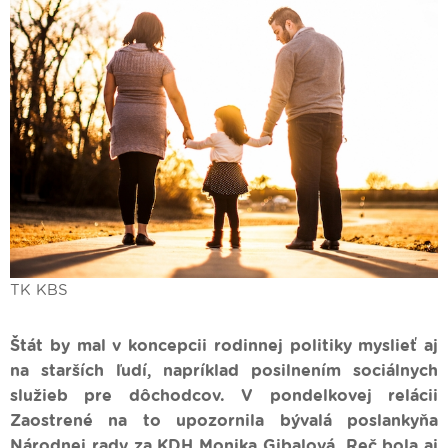
TK KBS
Štát by mal v koncepcii rodinnej politiky myslieť aj
na starších ľudí, napríklad posilnením sociálnych
služieb pre dôchodcov. V pondelkovej relácii
Zaostrené na to upozornila bývalá poslankyňa
Národnej rady za KDH Monika Gibalová. Reč bola aj