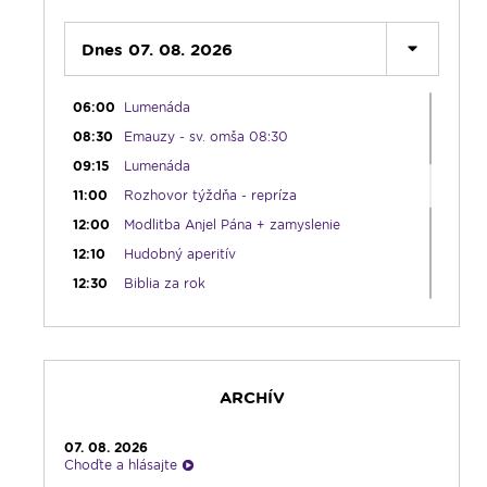
05:15
Rádio Vatikán - SK (repríza)
05:30
Dnes 07. 08. 2026
Choďte a hlásajte
05:45
Ranné chvály
06:00
Lumenáda
08:30
Emauzy - sv. omša 08:30
09:15
Lumenáda
11:00
Rozhovor týždňa - repríza
12:00
Modlitba Anjel Pána + zamyslenie
12:10
Hudobný aperitív
12:30
Biblia za rok
13:00
Lumenfórum
16:30
Pútnický víkend
17:30
Infolumen
ARCHÍV
18:00
Emauzy - sv. omša 18:00
19:00
Bolestný ruženec
07. 08. 2026
19:30
Vešpery
Choďte a hlásajte