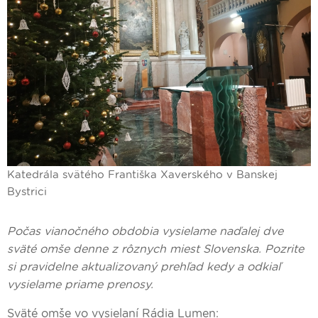
Katedrála svätého Františka Xaverského v Banskej
Bystrici
Počas vianočného obdobia vysielame naďalej dve
sväté omše denne z rôznych miest Slovenska. Pozrite
si pravidelne aktualizovaný prehľad kedy a odkiaľ
vysielame priame prenosy.
Sväté omše vo vysielaní Rádia Lumen: