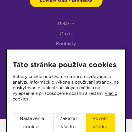
LUMEN klub - prihláška
Relácie
O nás
Kontakty
Podpora rádia
Táto stránka používa cookies
LUMEN KLUB
LUMEN KLUB PRIHLÁŠKA
Súbory cookie používame na zhromažďovanie a
analýzu informácií o výkone a používaní stránok, na
poskytovanie funkcií sociálnych médií a na
© 2017 Rádio Lumen, Všetky práva vyhradené
vylepšenie a prispôsobenie obsahu a reklám.
Viac o
cookies
Správca webu
Nastavenia
Zakázať
Povoliť
cookies
všetko
všetko