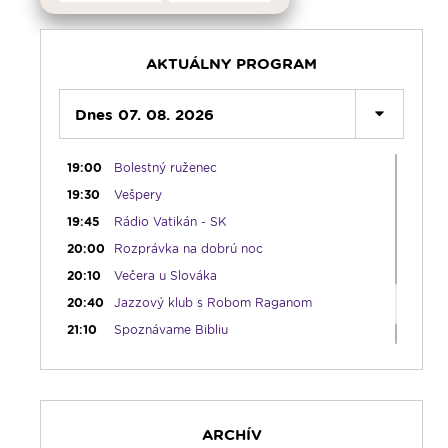
12:10
Hudobný aperitív
12:30
Biblia za rok
13:00
Lumenfórum
AKTUÁLNY PROGRAM
16:30
Pútnický víkend
17:30
Dnes 07. 08. 2026
Infolumen
18:00
Emauzy - sv. omša 18:00
19:00
Bolestný ruženec
19:30
Vešpery
19:45
Rádio Vatikán - SK
20:00
Rozprávka na dobrú noc
20:10
Večera u Slováka
20:40
Jazzový klub s Robom Raganom
21:10
Spoznávame Bibliu
21:30
Rozhlasová hra o sv. Martinovi
23:00
Čítanie na pokračovanie + repríza
zamyslenia zo 6:30
23:30
Infolumen - repríza
ARCHÍV