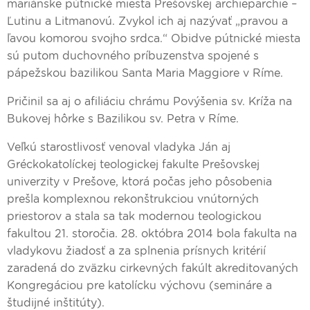
mariánske pútnické miesta Prešovskej archieparchie –
Ľutinu a Litmanovú. Zvykol ich aj nazývať „pravou a
ľavou komorou svojho srdca.“ Obidve pútnické miesta
sú putom duchovného príbuzenstva spojené s
pápežskou bazilikou Santa Maria Maggiore v Ríme.
Pričinil sa aj o afiliáciu chrámu Povýšenia sv. Kríža na
Bukovej hôrke s Bazilikou sv. Petra v Ríme.
Veľkú starostlivosť venoval vladyka Ján aj
Gréckokatolíckej teologickej fakulte Prešovskej
univerzity v Prešove, ktorá počas jeho pôsobenia
prešla komplexnou rekonštrukciou vnútorných
priestorov a stala sa tak modernou teologickou
fakultou 21. storočia. 28. októbra 2014 bola fakulta na
vladykovu žiadosť a za splnenia prísnych kritérií
zaradená do zväzku cirkevných fakúlt akreditovaných
Kongregáciou pre katolícku výchovu (semináre a
študijné inštitúty).