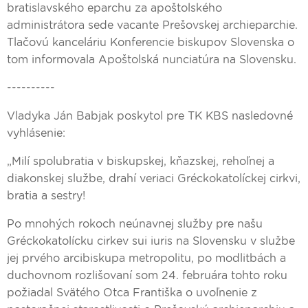
bratislavského eparchu za apoštolského
administrátora sede vacante Prešovskej archieparchie.
Tlačovú kanceláriu Konferencie biskupov Slovenska o
tom informovala Apoštolská nunciatúra na Slovensku.
----------
Vladyka Ján Babjak poskytol pre TK KBS nasledovné
vyhlásenie:
„Milí spolubratia v biskupskej, kňazskej, rehoľnej a
diakonskej službe, drahí veriaci Gréckokatolíckej cirkvi,
bratia a sestry!
Po mnohých rokoch neúnavnej služby pre našu
Gréckokatolícku cirkev sui iuris na Slovensku v službe
jej prvého arcibiskupa metropolitu, po modlitbách a
duchovnom rozlišovaní som 24. februára tohto roku
požiadal Svätého Otca Františka o uvoľnenie z