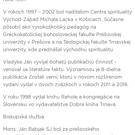
V rokoch 1997 – 2002 bol riaditeľom Centra spirituality
Východ-Západ Michala Lacka v Košiciach. Súčasne
pôsobil ako vysokoškolský pedagóg na
Gréckokatolíckej bohosloveckej fakulte Prešovskej
univerzity v Prešove a na Teologickej fakulte Trnavskej
univerzity, kde prednášal východnú spiritualitu.
Vladyka Ján vyvíjal bohatú publikačnú činnosť –
venoval sa literatúre faktu. Významnou je 8-dielna
publikácia Zostali verní, ktorú v novom rozšírenom
vydaní vydal v dvoch zväzkoch v rokoch 2011 a 2016.
V roku 1998 vydal knihu Rehole a kongregácie na
Slovensku vo vydavateľstve Dobra kniha Trnava.
Biskupská služba
Mons. Ján Babjak SJ bol za prešovského