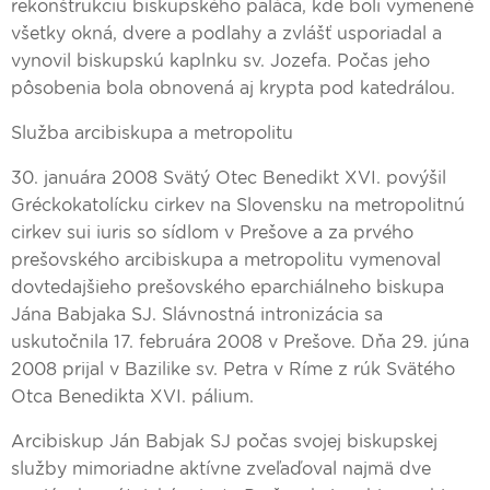
rekonštrukciu biskupského paláca, kde boli vymenené
všetky okná, dvere a podlahy a zvlášť usporiadal a
vynovil biskupskú kaplnku sv. Jozefa. Počas jeho
pôsobenia bola obnovená aj krypta pod katedrálou.
Služba arcibiskupa a metropolitu
30. januára 2008 Svätý Otec Benedikt XVI. povýšil
Gréckokatolícku cirkev na Slovensku na metropolitnú
cirkev sui iuris so sídlom v Prešove a za prvého
prešovského arcibiskupa a metropolitu vymenoval
dovtedajšieho prešovského eparchiálneho biskupa
Jána Babjaka SJ. Slávnostná intronizácia sa
uskutočnila 17. februára 2008 v Prešove. Dňa 29. júna
2008 prijal v Bazilike sv. Petra v Ríme z rúk Svätého
Otca Benedikta XVI. pálium.
Arcibiskup Ján Babjak SJ počas svojej biskupskej
služby mimoriadne aktívne zveľaďoval najmä dve