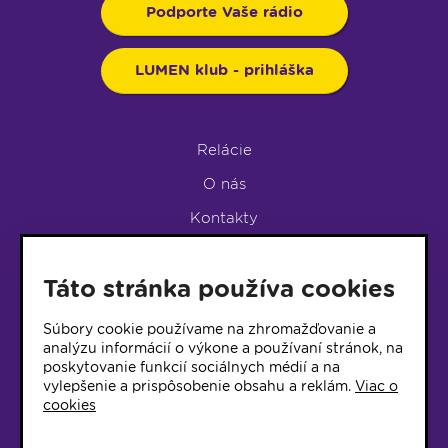
Podporte Vaše rádio
LUMEN klub - prihláška
Relácie
O nás
Kontakty
Podpora rádia
Táto stránka používa cookies
LUMEN KLUB
LUMEN KLUB PRIHLÁŠKA
Súbory cookie používame na zhromažďovanie a
analýzu informácií o výkone a používaní stránok, na
poskytovanie funkcií sociálnych médií a na
© 2017 Rádio Lumen, Všetky práva vyhradené
vylepšenie a prispôsobenie obsahu a reklám.
Viac o
cookies
Správca webu