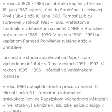
V rokoch 1978 – 1983 pôsobil ako kaplán v Prešove.
18. júna 1987 tajne vstúpil do Spoločnosti Ježišovej.
Prvé sľuby zložil 18. júna 1989. Farnosť Ľubicu
spravoval v rokoch 1983 – 1989. Prefektom a
špirituálom v kňazskom seminári CMBF v Bratislave
bol v rokoch 1989 – 1990. V rokoch 1990 – 1991 bol
kaplánom Farnosti Povýšenia svätého Kríža v
Bratislave.
Licenciátne štúdiá absolvoval na Pápežskom
východnom inštitúte v Ríme v rokoch 1991 – 1993. V
rokoch 1995 – 1996 – pôsobil vo Vatikánskom
rozhlase.
V roku 1996 obhájil doktorskú prácu s názvom P.
Michal Lacko SJ – formátor a informátor
gréckokatolíkov na Pápežskom východnom inštitúte v
Ríme, ktorá vyšla knižne v jezuitskej edícií Dialógy v
roku 1997.