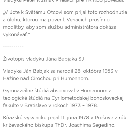
Vladyka Peter Rusnák v reakcii pre TK KBS povedal:
„V úcte k Svätému Otcovi som prijal toto rozhodnutie
a úlohu, ktorou ma poveril. Veriacich prosím o
modlitby, aby som službu administrátora dokázal
vykonávať.“
----------
Životopis vladyku Jána Babjaka SJ
Vladyka Ján Babjak sa narodil 28. októbra 1953 v
Hažíne nad Cirochou pri Humennom.
Gymnaziálne štúdiá absolvoval v Humennom a
teologické štúdiá na Cyrilometodskej bohosloveckej
fakulte v Bratislave v rokoch 1973 – 1978.
Kňazskú vysviacku prijal 11. júna 1978 v Prešove z rúk
križevackého biskupa ThDr. Joachima Segediho.