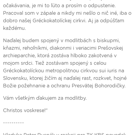
očakávania, je mi to ľúto a prosím o odpustenie.
Pracoval som v zápale a nikdy mi nešlo o nič iné, iba o
dobro našej Gréckokatolíckej cirkvi. Aj ja odpúšťam
každému.
Naďalej budem spojený v modlitbách s biskupmi,
kňazmi, rehoľníkmi, diakonmi i veriacimi Prešovskej
archieparchie, ktorá zostáva hlboko zakotvená v
mojom srdci. Tiež zostávam spojený s celou
Gréckokatolíckou metropolitnou cirkvou sui iuris na
Slovensku, ktorej žičím aj naďalej rast, rozkvet, hojné
Božie požehnanie a ochranu Presvätej Bohorodičky.
Vám všetkým ďakujem za modlitby.
Christos voskrese!“
----------