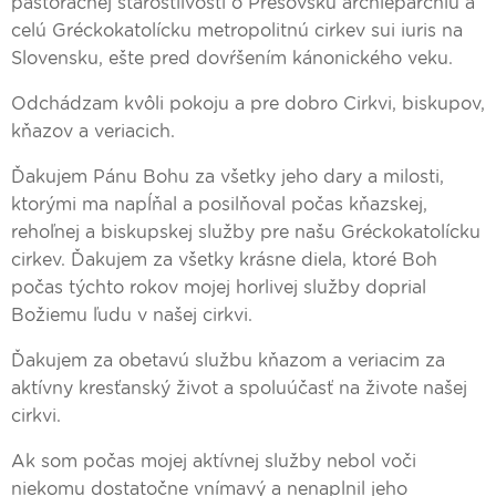
pastoračnej starostlivosti o Prešovskú archieparchiu a
celú Gréckokatolícku metropolitnú cirkev sui iuris na
Slovensku, ešte pred dovŕšením kánonického veku.
Odchádzam kvôli pokoju a pre dobro Cirkvi, biskupov,
kňazov a veriacich.
Ďakujem Pánu Bohu za všetky jeho dary a milosti,
ktorými ma napĺňal a posilňoval počas kňazskej,
rehoľnej a biskupskej služby pre našu Gréckokatolícku
cirkev. Ďakujem za všetky krásne diela, ktoré Boh
počas týchto rokov mojej horlivej služby doprial
Božiemu ľudu v našej cirkvi.
Ďakujem za obetavú službu kňazom a veriacim za
aktívny kresťanský život a spoluúčasť na živote našej
cirkvi.
Ak som počas mojej aktívnej služby nebol voči
niekomu dostatočne vnímavý a nenaplnil jeho