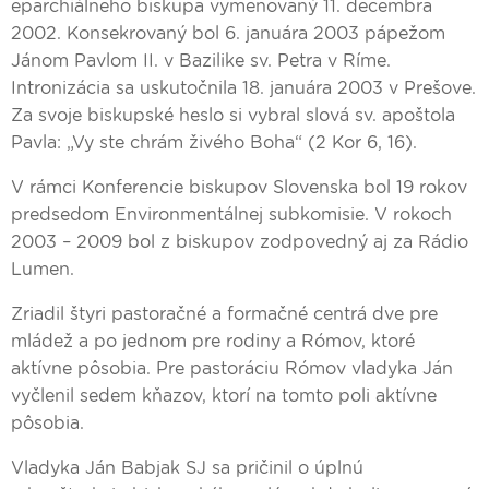
eparchiálneho biskupa vymenovaný 11. decembra
2002. Konsekrovaný bol 6. januára 2003 pápežom
Jánom Pavlom II. v Bazilike sv. Petra v Ríme.
Intronizácia sa uskutočnila 18. januára 2003 v Prešove.
Za svoje biskupské heslo si vybral slová sv. apoštola
Pavla: „Vy ste chrám živého Boha“ (2 Kor 6, 16).
V rámci Konferencie biskupov Slovenska bol 19 rokov
predsedom Environmentálnej subkomisie. V rokoch
2003 – 2009 bol z biskupov zodpovedný aj za Rádio
Lumen.
Zriadil štyri pastoračné a formačné centrá dve pre
mládež a po jednom pre rodiny a Rómov, ktoré
aktívne pôsobia. Pre pastoráciu Rómov vladyka Ján
vyčlenil sedem kňazov, ktorí na tomto poli aktívne
pôsobia.
Vladyka Ján Babjak SJ sa pričinil o úplnú