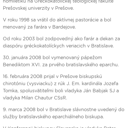
homiletiku na Gréckokatolíckej teologickej fakulte
Prešovskej univerzity v Prešove.
V roku 1998 sa vrátil do aktívnej pastorácie a bol
menovaný za farára v Bardejove.
Od roku 2003 bol zodpovedný ako farár a dekan za
diaspóru gréckokatolíckych veriacich v Bratislave.
30. januára 2008 bol vymenovaný pápežom
Benediktom XVI. za prvého bratislavského eparchu.
16. februára 2008 prijal v Prešove biskupskú
chirotóniu (vysviacku) z rúk J. Em. kardinála Jozefa
Tomka, spolusvätiteľmi boli vladyka Ján Babjak SJ a
vladyka Milan Chautur CSsR.
9. marca 2008 bol v Bratislave slávnostne uvedený do
služby bratislavského eparchiálneho biskupa.