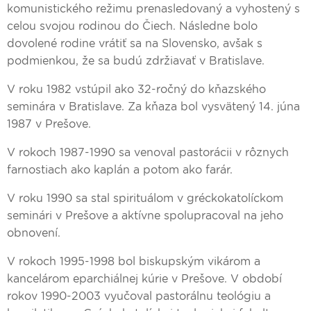
komunistického režimu prenasledovaný a vyhostený s
celou svojou rodinou do Čiech. Následne bolo
dovolené rodine vrátiť sa na Slovensko, avšak s
podmienkou, že sa budú zdržiavať v Bratislave.
V roku 1982 vstúpil ako 32-ročný do kňazského
seminára v Bratislave. Za kňaza bol vysvätený 14. júna
1987 v Prešove.
V rokoch 1987-1990 sa venoval pastorácii v rôznych
farnostiach ako kaplán a potom ako farár.
V roku 1990 sa stal spirituálom v gréckokatolíckom
seminári v Prešove a aktívne spolupracoval na jeho
obnovení.
V rokoch 1995-1998 bol biskupským vikárom a
kancelárom eparchiálnej kúrie v Prešove. V období
rokov 1990-2003 vyučoval pastorálnu teológiu a