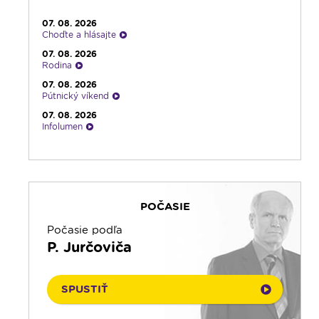
07. 08. 2026
Choďte a hlásajte
07. 08. 2026
Rodina
07. 08. 2026
Pútnický víkend
07. 08. 2026
Infolumen
07. 08. 2026
Emauzy - sv. omša 08:30
07. 08. 2026
Čítanie na pokračovanie
POČASIE
07. 08. 2026
Ranné zamyslenie
Počasie podľa
07. 08. 2026
P. Jurčoviča
Kalendár prírody
07. 08. 2026
Emauzy - sv. omša 18:00
SPUSTIŤ
06. 08. 2026
Infolumen