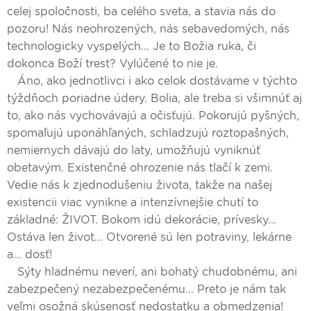
celej spoločnosti, ba celého sveta, a stavia nás do
pozoru! Nás neohrozených, nás sebavedomých, nás
technologicky vyspelých... Je to Božia ruka, či
dokonca Boží trest? Vylúčené to nie je.
Áno, ako jednotlivci i ako celok dostávame v týchto
týždňoch poriadne údery. Bolia, ale treba si všimnúť aj
to, ako nás vychovávajú a očisťujú. Pokorujú pyšných,
spomaľujú uponáhľaných, schladzujú roztopašných,
nemiernych dávajú do laty, umožňujú vyniknúť
obetavým. Existenčné ohrozenie nás tlačí k zemi.
Vedie nás k zjednodušeniu života, takže na našej
existencii viac vynikne a intenzívnejšie chutí to
základné: ŽIVOT. Bokom idú dekorácie, prívesky...
Ostáva len život... Otvorené sú len potraviny, lekárne
a... dosť!
Sýty hladnému neverí, ani bohatý chudobnému, ani
zabezpečený nezabezpečenému... Preto je nám tak
veľmi osožná skúsenosť nedostatku a obmedzenia!