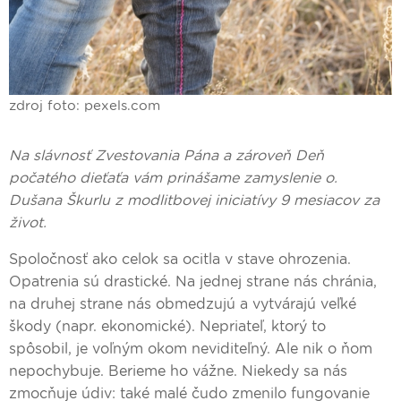
zdroj foto: pexels.com
Na slávnosť Zvestovania Pána a zároveň Deň
počatého dieťaťa vám prinášame zamyslenie o.
Dušana Škurlu z modlitbovej iniciatívy 9 mesiacov za
život.
Spoločnosť ako celok sa ocitla v stave ohrozenia.
Opatrenia sú drastické. Na jednej strane nás chránia,
na druhej strane nás obmedzujú a vytvárajú veľké
škody (napr. ekonomické). Nepriateľ, ktorý to
spôsobil, je voľným okom neviditeľný. Ale nik o ňom
nepochybuje. Berieme ho vážne. Niekedy sa nás
zmocňuje údiv: také malé čudo zmenilo fungovanie