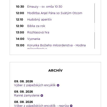
10:00
Výber z pápežských encyklík
10:30
Emauzy - sv. omša 10:30
12:00
Modlitba Anjel Pána so Svätým Otcom
12:10
Hudobný aperitív
12:30
Biblia za rok
13:00
Rozhlasová hra
14:00
Vyznania
15:00
Korunka Božieho milosrdenstva - Hodina
milosrdenstva
15:30
Svetlo nádeje
16:00
Piesne na želanie
17:30
Infolumen
ARCHÍV
18:00
Emauzy - sv. omša 18:00
19:00
Slávnostný ruženec
09. 08. 2026
Výber z pápežských encyklík
19:30
Kresťanské noviny
09. 08. 2026
19:45
Rádio Vatikán - SK
Ranné zamyslenie
20:00
Vešpery zo Spišskej Kapituly
08. 08. 2026
Výber z pápežských encyklík - repríza
20:30
Karmel