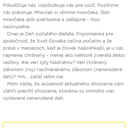
Poľudšťuje nás. Uspôsobuje nás pre súcit. Pozitívne
nás pokoruje. Mravček si všimne mravčeka. Slon
mravčeka skôr prehliadne a zašľapne – hoci
neúmyselne.
Dnes je Deň počatého dieťaťa. Pripomienka pre
spoločnosť, že život človeka začína počatím a že
práve v mesiacoch, keď je človek najkrehkejší, je u nás
najmenej chránený – menej ako niektoré zvieratá alebo
rastliny. Ale verí sýty hladnému? Verí chránený
zákonom (my) nechránenému zákonom (nenarodené
deti)? Hm... zatiaľ veľmi nie.
Mám nádej, že skúsenosť aktuálneho ohrozenia nám
uľahčí precítiť ohrozenie, ktorému sú omnoho viac
vystavené nenarodené deti.