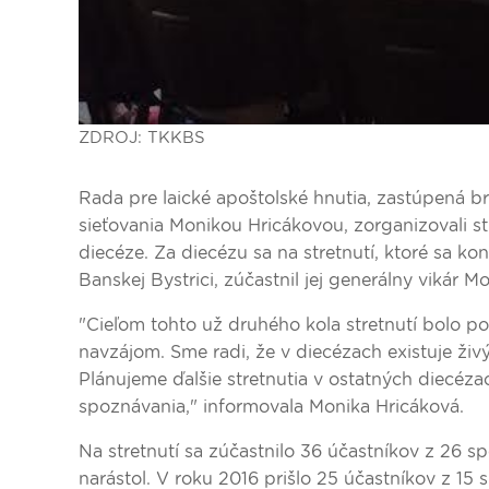
ZDROJ: TKKBS
Rada pre laické apoštolské hnutia, zastúpená
sieťovania Monikou Hricákovou, zorganizovali str
diecéze. Za diecézu sa na stretnutí, ktoré sa ko
Banskej Bystrici, zúčastnil jej generálny vikár M
"Cieľom tohto už druhého kola stretnutí bolo po
navzájom. Sme radi, že v diecézach existuje živý
Plánujeme ďalšie stretnutia v ostatných diecéza
spoznávania," informovala Monika Hricáková.
Na stretnutí sa zúčastnilo 36 účastníkov z 26 
narástol. V roku 2016 prišlo 25 účastníkov z 15 