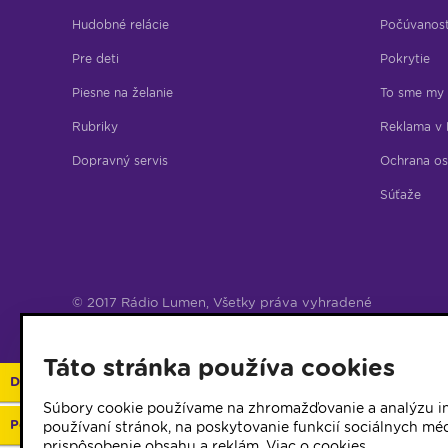
Hudobné relácie
Počúvanos
Pre deti
Pokrytie
Piesne na želanie
To sme my
Rubriky
Reklama v 
Dopravný servis
Ochrana os
Súťaže
© 2017 Rádio Lumen, Všetky práva vyhradené
Správca webu
Táto stránka používa cookies
Darujte 2%
Súbory cookie používame na zhromažďovanie a analýzu in
Podporte vaše rádio
používaní stránok, na poskytovanie funkcií sociálnych méd
prispôsobenie obsahu a reklám.
Viac o cookies