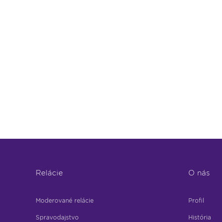
Relácie
O nás
Moderované relácie
Profil
Spravodajstvo
História