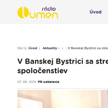
Úvod
Infol
Spravodajstvo
Rádio 
Ste tu:
Úvod
Aktuality -
: V Banskej Bystrici sa stre
Moderované relácie
V Banskej Bystrici sa stre
Pre deti
spoločenstiev
Hudobné relácie
Piesne na želanie
07. 06. 2019
PR oddelenie
Rubriky
Modlitba