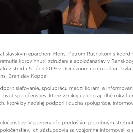
 bratislavským eparchom Mons. Petrom Rusnákom s koordi
etnutia lídrov hnutí, združení a spoločenstiev v Banskoby
nalo v stredu 5. júna 2019 v Diecéznom centre Jána Pavla I
ons. Branislav Koppal.
dporiť sieťovanie, spoluprácu medzi lídrami a informovan
 život spoločenstiev, ktoré vznikajú alebo aj dlhé roky fu
ch, ktoré by naďalej podporili ducha spolupráce, informov
spoločenstiev. V porovnaní s predošlým podobným stretnu
spoločenstiev. Ich zástupcovia sa vzájomne informovali o 