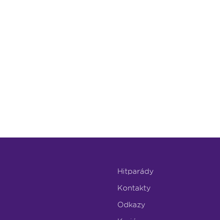
Hitparády
Kontakty
Odkazy