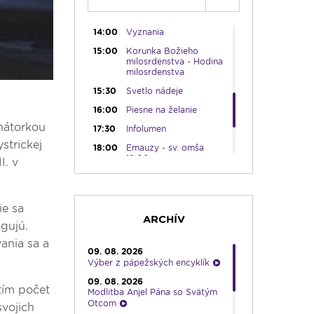
13:00
Rozhlasová hra
14:00
Vyznania
15:00
Korunka Božieho
milosrdenstva - Hodina
milosrdenstva
15:30
Svetlo nádeje
16:00
Piesne na želanie
nátorkou
17:30
Infolumen
strickej
18:00
Emauzy - sv. omša
18:00
I. v
19:00
Slávnostný ruženec
19:30
Kresťanské noviny
ie sa
19:45
Rádio Vatikán - SK
ARCHÍV
ngujú.
20:00
Vešpery zo Spišskej
ania sa a
Kapituly
09. 08. 2026
Výber z pápežských encyklík
20:30
Karmel
09. 08. 2026
22:00
V sile slova
tím počet
Modlitba Anjel Pána so Svätým
22:30
Pohoda s klasikou
Otcom
svojich