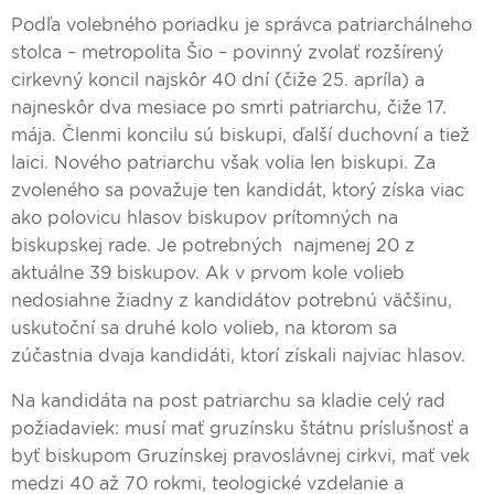
Podľa volebného poriadku je správca patriarchálneho
stolca – metropolita Šio – povinný zvolať rozšírený
cirkevný koncil najskôr 40 dní (čiže 25. apríla) a
najneskôr dva mesiace po smrti patriarchu, čiže 17.
mája. Členmi koncilu sú biskupi, ďalší duchovní a tiež
laici. Nového patriarchu však volia len biskupi. Za
zvoleného sa považuje ten kandidát, ktorý získa viac
ako polovicu hlasov biskupov prítomných na
biskupskej rade. Je potrebných najmenej 20 z
aktuálne 39 biskupov. Ak v prvom kole volieb
nedosiahne žiadny z kandidátov potrebnú väčšinu,
uskutoční sa druhé kolo volieb, na ktorom sa
zúčastnia dvaja kandidáti, ktorí získali najviac hlasov.
Na kandidáta na post patriarchu sa kladie celý rad
požiadaviek: musí mať gruzínsku štátnu príslušnosť a
byť biskupom Gruzínskej pravoslávnej cirkvi, mať vek
medzi 40 až 70 rokmi, teologické vzdelanie a