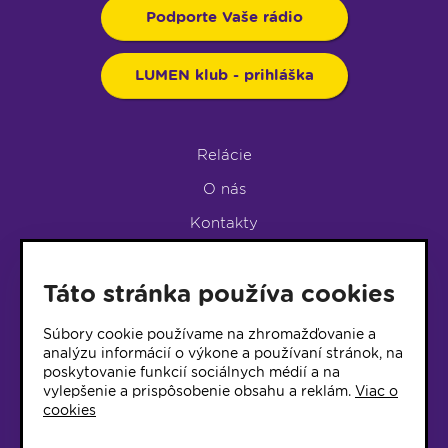
Podporte Vaše rádio
LUMEN klub - prihláška
Relácie
O nás
Kontakty
Podpora rádia
Táto stránka používa cookies
LUMEN KLUB
LUMEN KLUB PRIHLÁŠKA
Súbory cookie používame na zhromažďovanie a
analýzu informácií o výkone a používaní stránok, na
poskytovanie funkcií sociálnych médií a na
© 2017 Rádio Lumen, Všetky práva vyhradené
vylepšenie a prispôsobenie obsahu a reklám.
Viac o
cookies
Správca webu