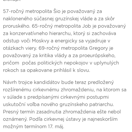
57-ročný metropolita Šio je považovaný za
nakloneného súčasnej gruzínskej vláde a za skôr
proruského. 65-ročný metropolita Job je považovaný
za konzervatívneho hierarchu, ktorý si zachováva
odstup voči Moskvy a energicky sa vyjadruje v
otázkach viery. 69-ročný metropolita Gregory je
považovaný za kritika vlády a za proeurópskeho,
pričom počas politických nepokojov v uplynulých
rokoch sa opakovane prihlásil k slovu.
Návrh trojice kandidátov bude teraz predložený
rozšírenému cirkevnému zhromaždeniu, na ktorom sa
v súlade s predpísanými cirkevnými postupmi
uskutoční voľba nového gruzínskeho patriarchu.
Presný termín zasadnutia zhromaždenia ešte nebol
oznámený. Podľa cirkevnej ústavy je najneskorším
možným termínom 17. máj.