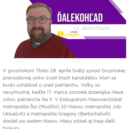
V gruzínskom Tbilisi 28. apríla Svätý synod Gruzínskej
pravoslávnej cirkvi zvolil troch kandidátov, ktorí sa
budú uchádzať o úrad patriarchu. Voľby sú
nevyhnutné, keďže 17. marca zomrela doterajšia hlava
cirkvi, patriarcha Ilia II. V biskupskom hlasovanízískal
metropolita Šio (Mudžiri) 20 hlasov, metropolita Job
(Akiašvili) a metropolita Gregory (Berbichašvili)
dostali po sedem hlasov. Hlasy získali aj traja ďalší
biskupi.