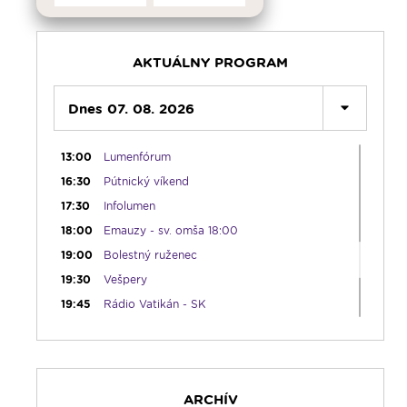
08:30
Emauzy - sv. omša 08:30
09:15
Lumenáda
11:00
Rozhovor týždňa - repríza
AKTUÁLNY PROGRAM
12:00
Modlitba Anjel Pána + zamyslenie
12:10
Dnes 07. 08. 2026
Hudobný aperitív
12:30
Biblia za rok
13:00
Lumenfórum
16:30
Pútnický víkend
17:30
Infolumen
18:00
Emauzy - sv. omša 18:00
19:00
Bolestný ruženec
19:30
Vešpery
19:45
Rádio Vatikán - SK
20:00
Rozprávka na dobrú noc
20:10
Večera u Slováka
20:40
Jazzový klub s Robom Raganom
ARCHÍV
21:10
Spoznávame Bibliu