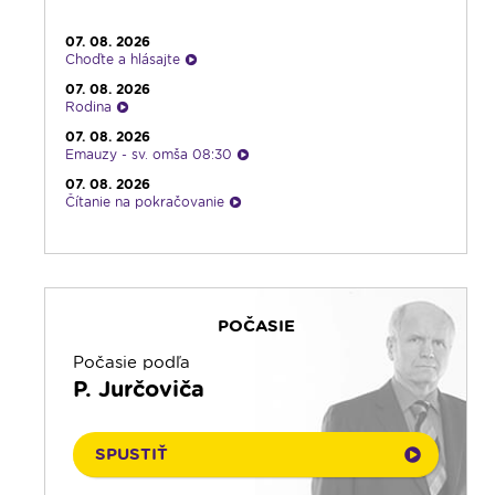
21:30
Rozhlasová hra o sv. Martinovi
07. 08. 2026
23:00
Čítanie na pokračovanie + repríza
Choďte a hlásajte
zamyslenia zo 6:30
07. 08. 2026
23:30
Infolumen - repríza
Rodina
07. 08. 2026
Emauzy - sv. omša 08:30
07. 08. 2026
Čítanie na pokračovanie
07. 08. 2026
Ranné zamyslenie
07. 08. 2026
Kalendár prírody
POČASIE
06. 08. 2026
Infolumen
Počasie podľa
06. 08. 2026
P. Jurčoviča
Rádio Vatikán - SK
06. 08. 2026
História a my
SPUSTIŤ
06. 08. 2026
Kalendár prírody