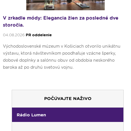
Nex
V zrkadle módy: Elegancia žien za posledné dve
storočia.
04.08.2026
PR oddelenie
Východoslovenské múzeum v Košiciach otvorilo unikátnu
výstavu, ktorá návštevníkom poodhaľuje vzácne šperky,
dobové doplnky a salónnu obuv od obdobia neskorého
baroka až po druhú svetovú vojnu.
POČÚVAJTE NAŽIVO
Rádio Lumen