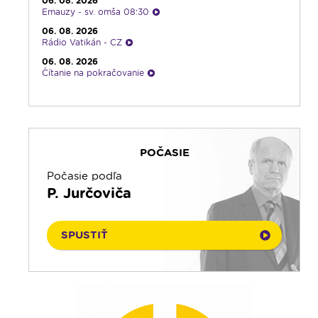
06. 08. 2026
Emauzy - sv. omša 08:30
06. 08. 2026
Rádio Vatikán - CZ
06. 08. 2026
Čítanie na pokračovanie
06. 08. 2026
Ranné zamyslenie
05. 08. 2026
Kalendár prírody
POČASIE
05. 08. 2026
Rozhovor týždňa
Počasie podľa
05. 08. 2026
P. Jurčoviča
Infolumen
05. 08. 2026
Rádio Vatikán - SK
SPUSTIŤ
05. 08. 2026
Odborník na linke