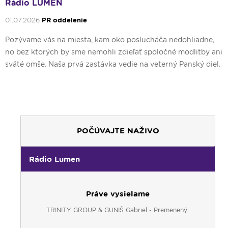
Rádio LUMEN
01.07.2026
PR oddelenie
Pozývame vás na miesta, kam oko poslucháča nedohliadne,
no bez ktorých by sme nemohli zdieľať spoločné modlitby ani
sväté omše. Naša prvá zastávka vedie na veterný Panský diel.
POČÚVAJTE NAŽIVO
Rádio Lumen
Práve vysielame
TRINITY GROUP & GUNIŠ Gabriel - Premenený
00:00
Predel do nového dňa