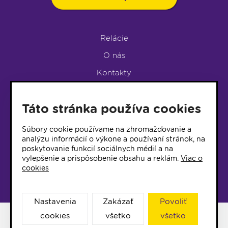
Relácie
O nás
Kontakty
Podpora rádia
Táto stránka používa cookies
LUMEN KLUB
LUMEN KLUB PRIHLÁŠKA
Súbory cookie používame na zhromažďovanie a
analýzu informácií o výkone a používaní stránok, na
poskytovanie funkcií sociálnych médií a na
© 2017 Rádio Lumen, Všetky práva vyhradené
vylepšenie a prispôsobenie obsahu a reklám.
Viac o
cookies
Správca webu
Nastavenia
Zakázať
Povoliť
cookies
všetko
všetko
Facebook