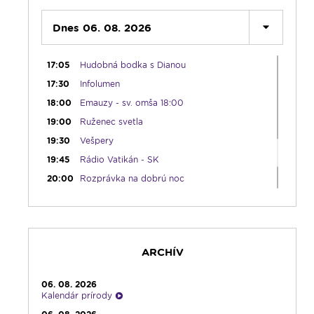
12:10
Hudobný aperitív
12:30
Dnes 06. 08. 2026
Biblia za rok
13:00
Lumenfórum - štvrtok
17:05
Hudobná bodka s Dianou
17:30
Infolumen
18:00
Emauzy - sv. omša 18:00
19:00
Ruženec svetla
19:30
Vešpery
19:45
Rádio Vatikán - SK
20:00
Rozprávka na dobrú noc
20:10
História a my
21:10
Spoznávame Bibliu
21:30
Gospelparáda
ARCHÍV
23:00
Čítanie na pokračovanie + repríza
zamyslenia zo 6:30
23:30
Infolumen - repríza
06. 08. 2026
Kalendár prírody