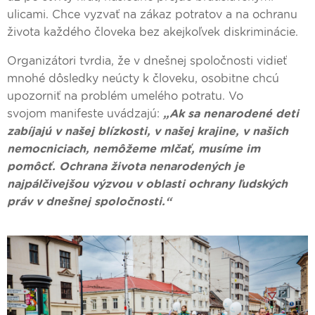
ulicami. Chce vyzvať na zákaz potratov a na ochranu
života každého človeka bez akejkoľvek diskriminácie.
Organizátori tvrdia, že v dnešnej spoločnosti vidieť
mnohé dôsledky neúcty k človeku, osobitne chcú
upozorniť na problém umelého potratu. Vo
svojom manifeste uvádzajú:
„Ak sa nenarodené deti
zabíjajú v našej blízkosti, v našej krajine, v našich
nemocniciach, nemôžeme mlčať, musíme im
pomôcť. Ochrana života nenarodených je
najpálčivejšou výzvou v oblasti ochrany ľudských
práv v dnešnej spoločnosti.“