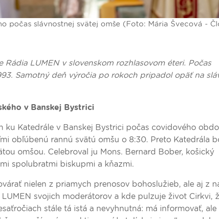
ho počas slávnostnej svätej omše (Foto: Mária Švecová - Č
e Rádia LUMEN v slovenskom rozhlasovom éteri. Počas
 1993. Samotný deň výročia po rokoch pripadol opäť na slá
ského v Banskej Bystrici
 ku Katedrále v Banskej Bystrici počas covidového obdo
ľmi obľúbenú rannú svätú omšu o 8:30. Preto Katedrála b
vätou omšou. Celebroval ju Mons. Bernard Bober, košický
rými spolubratmi biskupmi a kňazmi.
árať nielen z priamych prenosov bohoslužieb, ale aj z n
o LUMEN svojich moderátorov a kde pulzuje život Cirkvi, ž
desaťročiach stále tá istá a nevyhnutná: má informovať, al