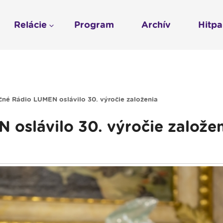
Relácie
Program
Archív
Hitp
Profil
História
To sme my
LUMEN KLUB
Gospelpar
umen
Rádio Vatikán - SK
LUMEN KLUB PRIH
Vatikán - CZ
Kresťanské noviny
Reklama v Rádiu L
né Rádio LUMEN oslávilo 30. výročie založenia
Ochrana osobných 
oslávilo 30. výročie založe