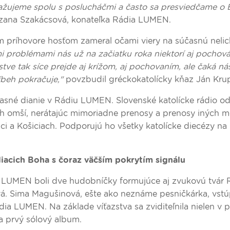
ažujeme spolu s poslucháčmi a často sa presviedčame o 
zana Szakácsová, konateľka Rádia LUMEN.
om príhovore hosťom zameral očami viery na súčasnú nelic
mi problémami nás už na začiatku roka niektorí aj pochová
stve tak síce prejde aj krížom, aj pochovaním, ale čaká ná
íbeh pokračuje,"
povzbudil gréckokatolícky kňaz Ján Kru
súčasné dianie v Rádiu LUMEN. Slovenské katolícke rádio od
 omší, nerátajúc mimoriadne prenosy a prenosy iných mo
rici a Košiciach. Podporujú ho všetky katolícke diecézy na
iacich Boha s čoraz väčším pokrytím signálu
LUMEN boli dve hudobníčky formujúce aj zvukovú tvár 
. Sima Magušinová, ešte ako neznáme pesničkárka, vstúp
a LUMEN. Na základe víťazstva sa zviditeľnila nielen v p
a prvý sólový album.