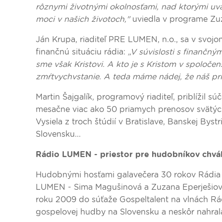
rôznymi životnými okolnosťami, nad ktorými uv
moci v našich životoch,"
uviedla v programe Zu
Ján Krupa, riaditeľ PRE LUMEN, n.o., sa v svoj
finančnú situáciu rádia:
„V súvislosti s finančný
sme však Kristovi. A kto je s Kristom v spoločen
zmŕtvychvstanie. A teda máme nádej, že náš pr
Martin Šajgalík, programový riaditeľ, priblížil 
mesačne viac ako 50 priamych prenosov svätých
Vysiela z troch štúdií v Bratislave, Banskej Byst
Slovensku...
Rádio LUMEN - priestor pre hudobníkov chvál
Hudobnými hosťami galavečera 30 rokov Rádia 
LUMEN - Sima Magušinová a Zuzana Eperješiová
roku 2009 do súťaže Gospeltalent na vlnách Rádi
gospelovej hudby na Slovensku a neskôr nahral