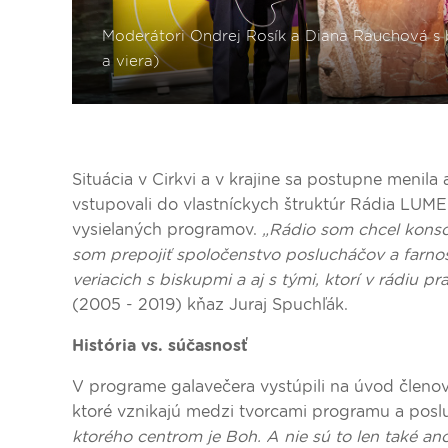
Situácia v Cirkvi a v krajine sa postupne menila
vstupovali do vlastníckych štruktúr Rádia LUM
vysielaných programov.
„Rádio som chcel konsol
som prepojiť spoločenstvo poslucháčov a farnos
veriacich s biskupmi a aj s tými, ktorí v rádiu pra
(2005 - 2019) kňaz Juraj Spuchľák.
História vs. súčasnosť
V programe galavečera vystúpili na úvod členo
ktoré vznikajú medzi tvorcami programu a pos
ktorého centrom je Boh. A nie sú to len také a