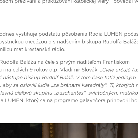
bšom prežívaní a praktizovaní katolíckej viery," povedal 
dodnes vystihuje podstatu pôsobenia Rádia LUMEN poča
obystrickou diecézou a s nadšením biskupa Rudolfa Baláža
nilicu mať kresťanské rádio.
 Rudolfa Baláža na čele s prvým riaditeľom Františkom
i na celých 9 rokov d.p. Vladimír Slovák:
„Ciele určujú (
 pri nástupe biskup Rudolf Baláž. V tom čase totiž jediným
aby sa oslovili ľudia „za bránami Katedrály“. Tí, ktorých
hlavnú cieľovú skupinu „paschantes“, sviatočných, matrik
ia LUMEN, ktorý sa na programe galavečera prihovoril h