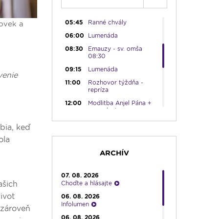
05:30
Choďte a hlásajte
05:45
Ranné chvály
lovek a
06:00
Lumenáda
08:30
Emauzy - sv. omša
08:30
09:15
Lumenáda
venie
11:00
Rozhovor týždňa -
repríza
12:00
Modlitba Anjel Pána +
zamyslenie
12:10
Hudobný aperitív
bia, keď
12:30
Biblia za rok
ola
13:00
Lumenfórum
ARCHÍV
16:30
Pútnický víkend
07. 08. 2026
17:30
Infolumen
Choďte a hlásajte
ašich
18:00
Emauzy - sv. omša
ivot
06. 08. 2026
18:00
Infolumen
e zároveň
19:00
Bolestný ruženec
06. 08. 2026