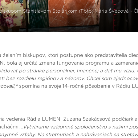
 a želaním biskupov, ktorí postupne ako predstavitelia die
EN, bola aj určitá zmena fungovania programu a zamerani
idovať po stránke personálnej, finančnej a dať mu víziu.
tí bez rozdielu regiónov a názorov. Chcel som zjednocov
covali,"
spomína na svoje 14-ročné pôsobenie v Rádiu 
via vedenia Rádia LUMEN. Zuzana Szakácsová podčiarkla 
lucháčmi.
„Vytvárame vzájomné spoločenstvo s našimi pos
nonymné vzťahy. Na stretnutiach a nahrávaniach sa stretá