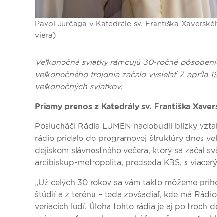
Pavol Jurčaga v Katedrále sv. Františka Xaverské
viera)
Veľkonočné sviatky rámcujú 30-ročné pôsobeni
veľkonočného trojdnia začalo vysielať 7. apríla
veľkonočných sviatkov.
Priamy prenos z Katedrály sv. Františka Xaver
Poslucháči Rádia LUMEN nadobudli blízky vzťah
rádio pridalo do programovej štruktúry dnes ve
dejiskom slávnostného večera, ktorý sa začal s
arcibiskup-metropolita, predseda KBS, s viace
„
Už celých 30 rokov sa vám takto môžeme prihov
štúdií a z terénu – teda zovšadiaľ, kde má Rádi
veriacich ľudí. Úloha tohto rádia je aj po troch 