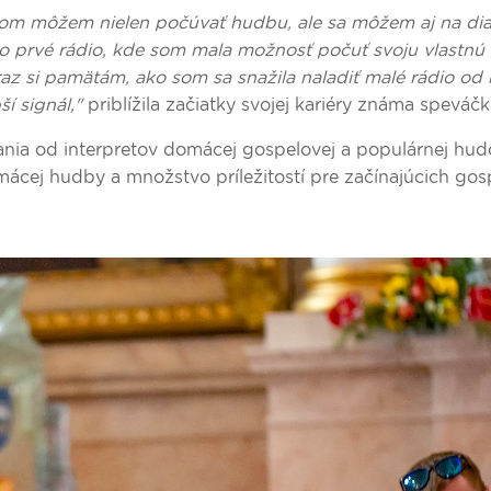
ňom môžem nielen počúvať hudbu, ale sa môžem aj na dia
o prvé rádio, kde som mala možnosť počuť svoju vlastnú 
raz si pamätám, ako som sa snažila naladiť malé rádio od
í signál,"
priblížila začiatky svojej kariéry známa speváč
ania od interpretov domácej gospelovej a populárnej hu
mácej hudby a množstvo príležitostí pre začínajúcich go