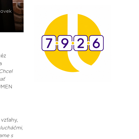
céz
a
 Chcel
ať
LUMEN
vzťahy,
lucháčmi,
vame s