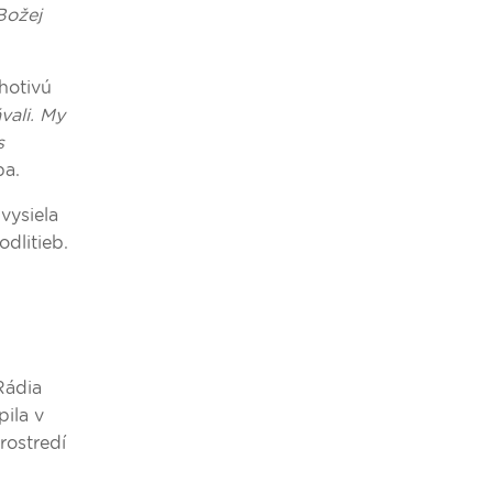
Božej
hotivú
vali. My
s
pa.
vysiela
dlitieb.
Rádia
ila v
rostredí