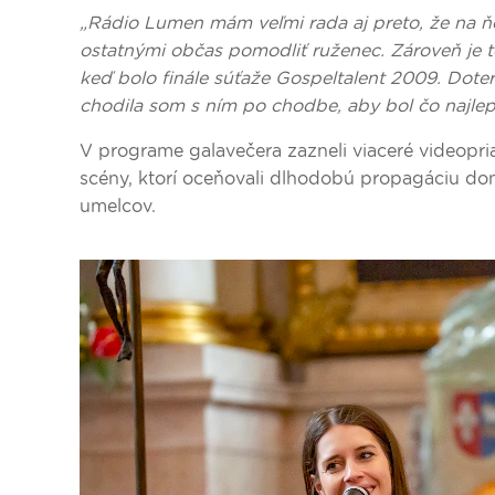
„Rádio Lumen mám veľmi rada aj preto, že na 
ostatnými občas pomodliť ruženec. Zároveň je t
keď bolo finále súťaže Gospeltalent 2009. Dote
chodila som s ním po chodbe, aby bol čo najlepš
V programe galavečera zazneli viaceré videopri
scény, ktorí oceňovali dlhodobú propagáciu do
umelcov.