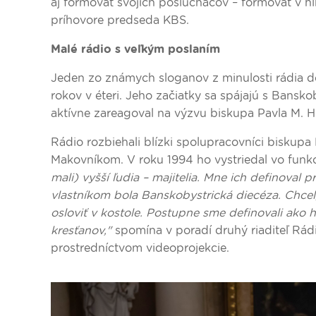
aj formovať svojich poslucháčov – formovať v hl
príhovore predseda KBS.
Malé rádio s veľkým poslaním
Jeden zo známych sloganov z minulosti rádia 
rokov v éteri. Jeho začiatky sa spájajú s Bansk
aktívne zareagoval na výzvu biskupa Pavla M. H
Rádio rozbiehali blízki spolupracovníci biskupa
Makovníkom. V roku 1994 ho vystriedal vo funkci
mali) vyšší ľudia – majitelia. Mne ich definoval
vlastníkom bola Banskobystrická diecéza. Chcel, 
osloviť v kostole. Postupne sme definovali ako 
kresťanov,"
spomína v poradí druhý riaditeľ Rád
prostredníctvom videoprojekcie.