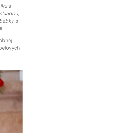
ľku s
skladbu,
 babky a
ka.
dobnej
spelových