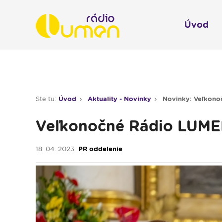
Úvod
Infol
Spravodajstvo
Rádio 
Ste tu:
Úvod
Aktuality - Novinky
Novinky: Veľkonoč
Moderované relácie
Veľkonočné Rádio LUMEN 
Pre deti
Hudobné relácie
18. 04. 2023
PR oddelenie
Piesne na želanie
Rubriky
Modlitba