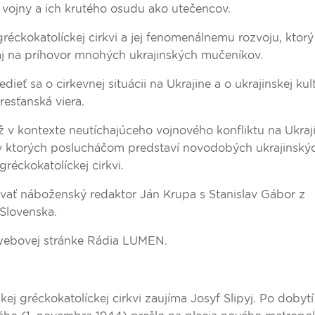
ej vojny a ich krutého osudu ako utečencov.
éckokatolíckej cirkvi a jej fenomenálnemu rozvoju, ktorý
j na príhovor mnohých ukrajinských mučeníkov.
eť sa o cirkevnej situácii na Ukrajine a o ukrajinskej kul
esťanská viera.
ž v kontexte neutíchajúceho vojnového konfliktu na Ukraj
, v ktorých poslucháčom predstaví novodobých ukrajinský
réckokatolíckej cirkvi.
ovať náboženský redaktor Ján Krupa s Stanislav Gábor z
 Slovenska.
 webovej stránke Rádia LUMEN.
 gréckokatolíckej cirkvi zaujíma Josyf Slipyj. Po dobyt