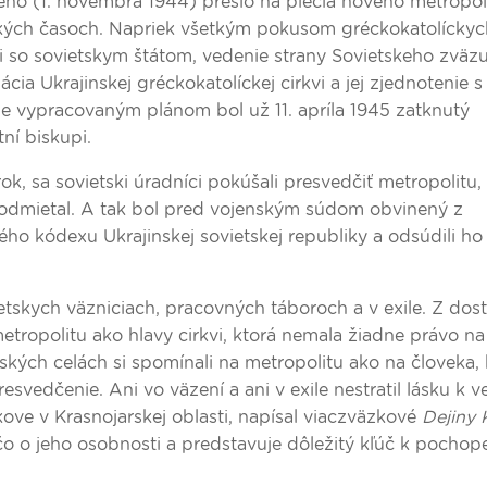
ho (1. novembra 1944) prešlo na plecia nového metropoli
ických časoch. Napriek všetkým pokusom gréckokatolíckyc
 so sovietskym štátom, vedenie strany Sovietskeho zväzu 
ácia Ukrajinskej gréckokatolíckej cirkvi a jej zjednotenie 
e vypracovaným plánom bol už 11. apríla 1945 zatknutý
tní biskupi.
rok, sa sovietski úradníci pokúšali presvedčiť metropolitu,
e odmietal. A tak bol pred vojenským súdom obvinený z
ného kódexu Ukrajinskej sovietskej republiky a odsúdili h
vietskych väzniciach, pracovných táboroch a v exile. Z do
ropolitu ako hlavy cirkvi, ktorá nemala žiadne právo na
ských celách si spomínali na metropolitu ako na človeka, 
resvedčenie. Ani vo väzení a ani v exile nestratil lásku k v
ove v Krasnojarskej oblasti, napísal viaczväzkové
Dejiny 
čo o jeho osobnosti a predstavuje dôležitý kľúč k pochop