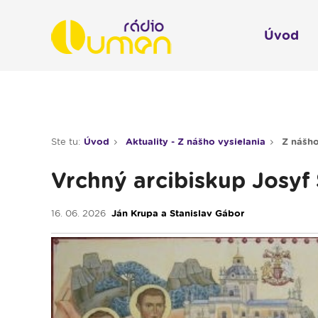
Úvod
Infol
Spravodajstvo
Rádio 
Ste tu:
Úvod
Aktuality - Z nášho vysielania
Z nášho
Moderované relácie
Vrchný arcibiskup Josyf 
Pre deti
Hudobné relácie
16. 06. 2026
Ján Krupa a Stanislav Gábor
Piesne na želanie
Rubriky
Modlitba