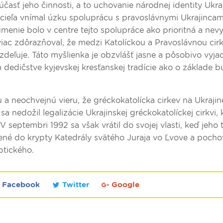
súčasť jeho činnosti, a to uchovanie národnej identity Ukra
 cieľa vnímal úzku spoluprácu s pravoslávnymi Ukrajincam
enie bolo v centre tejto spolupráce ako prioritná a nev
iac zdôrazňoval, že medzi Katolíckou a Pravoslávnou cirk
rozdeľuje. Táto myšlienka je obzvlášť jasne a pôsobivo vyja
 dedičstve kyjevskej kresťanskej tradície ako o základe 
a neochvejnú vieru, že gréckokatolícka cirkev na Ukrajin
 nedožil legalizácie Ukrajinskej gréckokatolíckej cirkvi, 
V septembri 1992 sa však vrátil do svojej vlasti, keď jeho 
zené do krypty Katedrály svätého Juraja vo Ľvove a poch
ptického.
Facebook
Twitter
Google