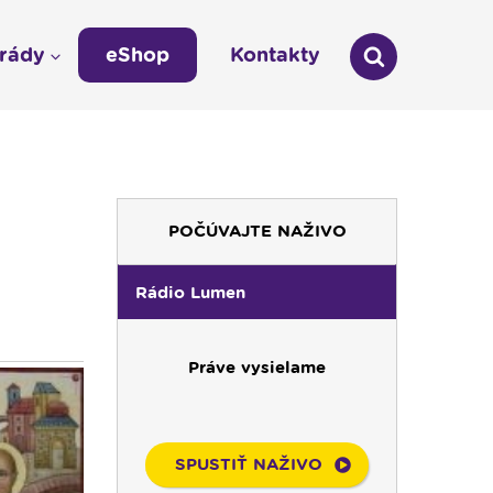
arády
eShop
Kontakty
áda
Technická odstávka vysielania
LÁŠKA
Zmena času na zimný 03:00 -- 02:00
umen
POČÚVAJTE NAŽIVO
údajov
Rádio Lumen
Práve vysielame
SPUSTIŤ NAŽIVO