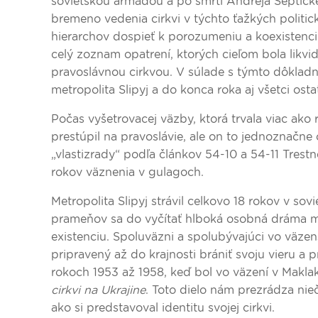
sovietskou armádou a po smrti Andreja Šeptické
bremeno vedenia cirkvi v týchto ťažkých polit
hierarchov dospieť k porozumeniu a koexistencii
celý zoznam opatrení, ktorých cieľom bola likvid
pravoslávnou cirkvou. V súlade s týmto dôkladn
metropolita Slipyj a do konca roka aj všetci osta
Počas vyšetrovacej väzby, ktorá trvala viac ako 
prestúpil na pravoslávie, ale on to jednoznačn
„vlastizrady“ podľa článkov 54-10 a 54-11 Trest
rokov väznenia v gulagoch.
Metropolita Slipyj strávil celkovo 18 rokov v so
prameňov sa do vyčítať hlboká osobná dráma met
existenciu. Spoluväzni a spolubývajúci vo väzen
pripravený až do krajnosti brániť svoju vieru a p
rokoch 1953 až 1958, keď bol vo väzení v Maklak
cirkvi na Ukrajine
. Toto dielo nám prezrádza nie
ako si predstavoval identitu svojej cirkvi.