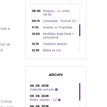
06:00
Lumenáda - štvrtok (I.)
08:30
Emauzy - sv. omša
08:30
09:15
Lumenáda - štvrtok (II.)
11:10
Kvietky sv. Františka
túre a
12:00
Modlitba Anjel Pána +
zamyslenie
ine sa
12:10
Hudobný aperitív
ch
12:30
Biblia za rok
13:00
Lumenfórum - štvrtok
17:05
Hudobná bodka s
Dianou
17:30
Infolumen
ARCHÍV
18:00
Emauzy - sv. omša
18:00
06. 08. 2026
Kalendár prírody
19:00
Ruženec svetla
06. 08. 2026
19:30
Vešpery
Rádio Vatikán - CZ
í Ľvova
19:45
Rádio Vatikán - SK
06. 08. 2026