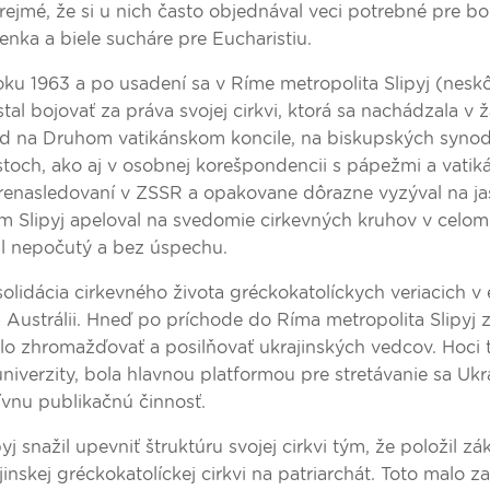
rejmé, že si u nich často objednával veci potrebné pre b
enka a biele sucháre pre Eucharistiu.
ku 1963 a po usadení sa v Ríme metropolita Slipyj (nesk
tal bojovať za práva svojej cirkvi, ktorá sa nachádzala v
ad na Druhom vatikánskom koncile, na biskupských synod
istoch, ako aj v osobnej korešpondencii s pápežmi a vati
renasledovaní v ZSSR a opakovane dôrazne vyzýval na ja
m Slipyj apeloval na svedomie cirkevných kruhov v celom
al nepočutý a bez úspechu.
olidácia cirkevného života gréckokatolíckych veriacich v 
Austrálii. Hneď po príchode do Ríma metropolita Slipyj z
bolo zhromažďovať a posilňovať ukrajinských vedcov. Hoci 
univerzity, bola hlavnou platformou pre stretávanie sa Ukr
tívnu publikačnú činnosť.
 snažil upevniť štruktúru svojej cirkvi tým, že položil zá
nskej gréckokatolíckej cirkvi na patriarchát. Toto malo z