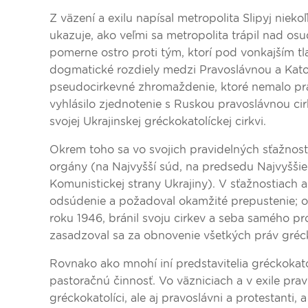
Z väzení a exilu napísal metropolita Slipyj nieko
ukazuje, ako veľmi sa metropolita trápil nad osu
pomerne ostro proti tým, ktorí pod vonkajším tl
dogmatické rozdiely medzi Pravoslávnou a Kato
pseudocirkevné zhromaždenie, ktoré nemalo práv
vyhlásilo zjednotenie s Ruskou pravoslávnou cir
svojej Ukrajinskej gréckokatolíckej cirkvi.
Okrem toho sa vo svojich pravidelných sťažnost
orgány (na Najvyšší súd, na predsedu Najvyšš
Komunistickej strany Ukrajiny). V sťažnostiach
odsúdenie a požadoval okamžité prepustenie; o
roku 1946, bránil svoju cirkev a seba samého pro
zasadzoval sa za obnovenie všetkých práv grécko
Rovnako ako mnohí iní predstavitelia gréckokato
pastoračnú činnosť. Vo väzniciach a v exile prav
gréckokatolíci, ale aj pravoslávni a protestanti, 