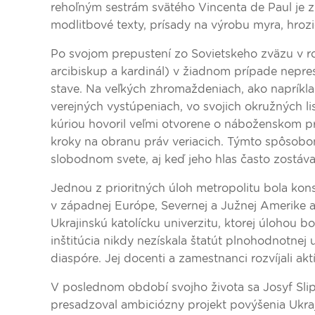
rehoľným sestrám svätého Vincenta de Paul je z
modlitbové texty, prísady na výrobu myra, hrozi
Po svojom prepustení zo Sovietskeho zväzu v ro
arcibiskup a kardinál) v žiadnom prípade nepres
stave. Na veľkých zhromaždeniach, ako napríkl
verejných vystúpeniach, vo svojich okružných l
kúriou hovoril veľmi otvorene o náboženskom p
kroky na obranu práv veriacich. Týmto spôsobo
slobodnom svete, aj keď jeho hlas často zostáv
Jednou z prioritných úloh metropolitu bola kons
v západnej Európe, Severnej a Južnej Amerike a 
Ukrajinskú katolícku univerzitu, ktorej úlohou 
inštitúcia nikdy nezískala štatút plnohodnotnej 
diaspóre. Jej docenti a zamestnanci rozvíjali ak
V poslednom období svojho života sa Josyf Slipyj
presadzoval ambiciózny projekt povýšenia Ukraji