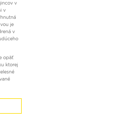
jincov v
i v
yhnutná
vou je
drená v
budúceho
e opäť
ku ktorej
telesné
ované