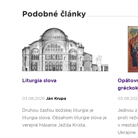
Podobné články
Liturgia slova
Opätovn
gréckoka
03.08.2026
Ján Krupa
03.08.20
Druhou časťou božskej liturgie je
Jednou z
liturgia slova. Obsahom liturgie slova je
proti rež
verejné hlásanie Ježiša Krista.
v mestác
Ukrajine.