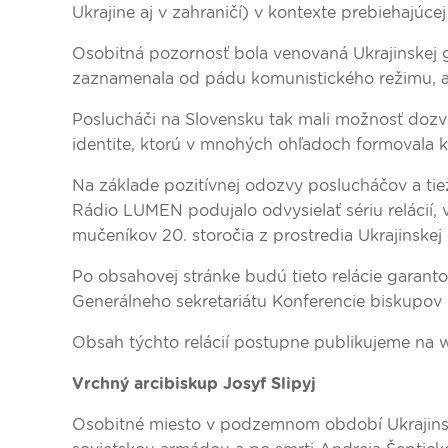
Ukrajine aj v zahraničí) v kontexte prebiehajúc
Osobitná pozornosť bola venovaná Ukrajinskej gr
zaznamenala od pádu komunistického režimu, a
Poslucháči na Slovensku tak mali možnosť dozvedi
identite, ktorú v mnohých ohľadoch formovala kr
Na základe pozitívnej odozvy poslucháčov a tie
Rádio LUMEN podujalo odvysielať sériu relácií
mučeníkov 20. storočia z prostredia Ukrajinskej g
Po obsahovej stránke budú tieto relácie garant
Generálneho sekretariátu Konferencie biskupov
Obsah týchto relácií postupne publikujeme na
Vrchný arcibiskup Josyf Slipyj
Osobitné miesto v podzemnom období Ukrajinskej