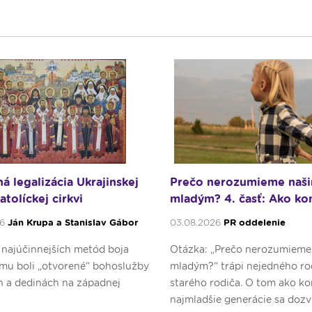
á legalizácia Ukrajinskej
Prečo nerozumieme naš
tolíckej cirkvi
mladým? 4. časť: Ako ko
generácie Z a Alfa?
26
Ján Krupa a Stanislav Gábor
03.08.2026
PR oddelenie
 najúčinnejších metód boja
Otázka: „Prečo nerozumieme
imu boli „otvorené“ bohoslužby
mladým?“ trápi nejedného rod
h a dedinách na západnej
starého rodiča. O tom ako k
najmladšie generácie sa dozv