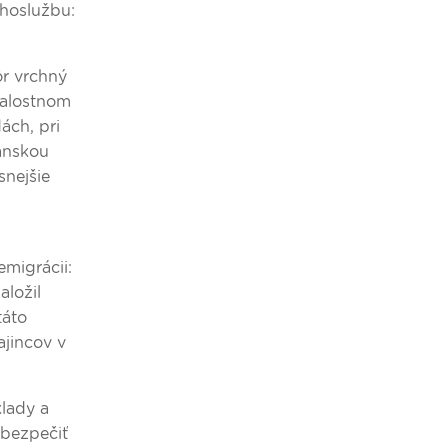
ohoslužbu:
ôr vrchný
 žalostnom
ách, pri
kánskou
snejšie
emigrácii:
aložil
táto
ajincov v
klady a
abezpečiť