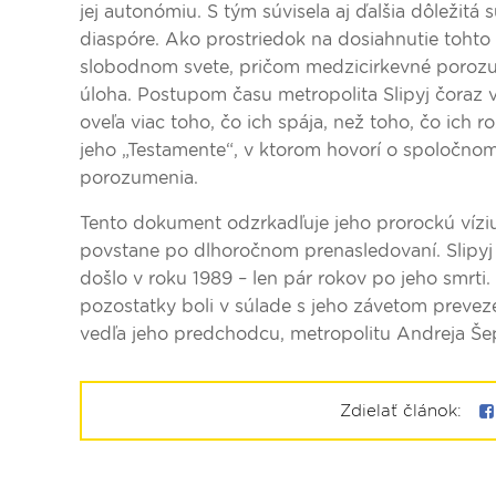
jej autonómiu. S tým súvisela aj ďalšia dôležitá 
diaspóre. Ako prostriedok na dosiahnutie tohto
slobodnom svete, pričom medzicirkevné porozum
úloha. Postupom času metropolita Slipyj čoraz v
oveľa viac toho, čo ich spája, než toho, čo ich 
jeho „Testamente“, v ktorom hovorí o spoločnom
porozumenia.
Tento dokument odzrkadľuje jeho prorockú víziu 
povstane po dlhoročnom prenasledovaní. Slipyj sa
došlo v roku 1989 – len pár rokov po jeho smrti. 
pozostatky boli v súlade s jeho závetom preve
vedľa jeho predchodcu, metropolitu Andreja Še
Zdielať článok: