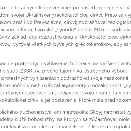
ľko pastoračných listov veriacim prenasledovanej cirkvi. V
dom svojej Ukrajinskej gréckokatolíckej cirkvi. Preto sa vy
akom prešli do Pravoslávnej cirkvi; zdôrazňoval teologick
líckou cirkvou, Ľvovskú „synodu“ z roku 1946 odsúdil ak
ny základ, aby rozpustilo úniu s Rímskokatolíckou cirk
kvou; vyzýval všetkých bývalých gréckokatolíkov, aby sa v
iach a protestných vyhláseniach obracal na vyššie soviet
ieho súdu ZSSR, na prvého tajomníka Ústredného výboru
 a protestných vyhláseniach zdôrazňoval svoje nezákonné
krem iného v nich uvádzal argumenty o nezákonnosti „s
ti rôznym osočovaniam, prejavoval svoju neutralitu voči p
katolíckej cirkvi a jej postavenia, ktoré mala pred rokom
líckeho duchovenstva, ani metropolita Slipyj neprestal v
idelne slúžil bohoslužby, na ktorých sa zúčastňovali niele
a udeľoval sviatosti krstu a manželstva. Z listov metropolit