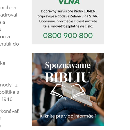
 nich sa
jadroval
é a
o
vou a
rátili do
ske
ynody“ z
olitike a
 1946.
ykonávať
n
u