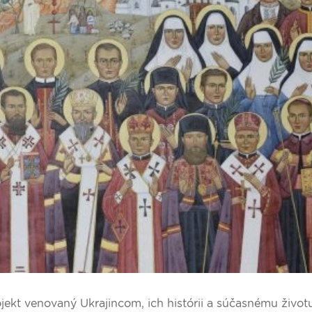
ekt venovaný Ukrajincom, ich histórii a súčasnému život