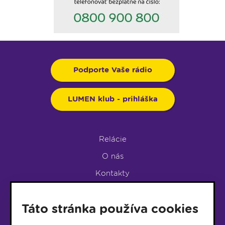
Podporte Vaše rádio
LUMEN klub - prihláška
Relácie
O nás
Kontakty
Podpora rádia
Táto stránka používa cookies
LUMEN KLUB
LUMEN KLUB PRIHLÁŠKA