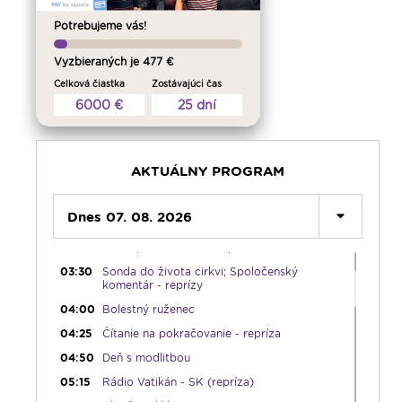
Potrebujeme vás!
Vyzbieraných je 477 €
Celková čiastka
Zostávajúci čas
6000 €
25 dní
AKTUÁLNY PROGRAM
00:00
Predel do nového dňa
00:01
Vitaj doma, rodina! - repríza
Dnes 07. 08. 2026
01:00
Karmel - repríza
02:30
Slovo povzbudenia - repríza
03:30
Sonda do života cirkvi; Spoločenský
komentár - reprízy
04:00
Bolestný ruženec
04:25
Čítanie na pokračovanie - repríza
04:50
Deň s modlitbou
05:15
Rádio Vatikán - SK (repríza)