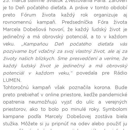
25. marca slávime Sviatok Zvestovania Pána. Zároveň
je to Deň počatého dieťaťa. A práve v tomto období
preto Fórum života každý rok organizuje aj
rovnomennú kampaň. Predsedníčka Fóra života
Marcela Dobešová hovorí, že každý ľudský život je
jedinečný a má obrovský potenciál, a to v každom
veku.
„Kampaňou Deň počatého dieťaťa vás
pozývame byť vďačný za svoj vlastný život, ale aj za
životy našich blízkych. Sme presvedčení a veríme, že
každý ľudský život je jedinečný a má obrovský
potenciál v každom veku,“
povedala pre Rádio
LUMEN.
Tohtoročnú kampaň však poznačila korona. Bude
preto prebiehať v online priestore, keďže pandemické
opatrenia neumožňujú vyjsť do ulíc a verejných
priestorov, ako to bolo po minulé roky. Symbolom
kampane podľa Marcely Dobešovej zostáva biela
stužka. Môžete si ju pripnúť na odev alebo použiť ju