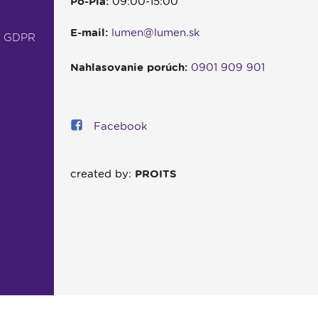
Po-Pia:
09:00-15:00
E-mail:
lumen@lumen.sk
- GDPR
Nahlasovanie porúch:
0901 909 901
Facebook
created by:
PROITS