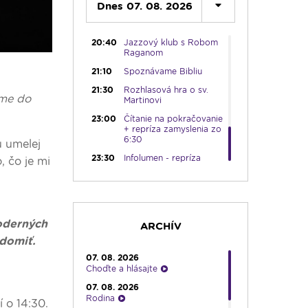
Dnes 07. 08. 2026
noc
20:10
Večera u Slováka
20:40
Jazzový klub s Robom
Raganom
21:10
Spoznávame Bibliu
21:30
Rozhlasová hra o sv.
íme do
Martinovi
23:00
Čítanie na pokračovanie
+ repríza zamyslenia zo
6:30
u umelej
23:30
Infolumen - repríza
, čo je mi
oderných
ARCHÍV
edomiť.
07. 08. 2026
Choďte a hlásajte
07. 08. 2026
Rodina
 o 14:30.