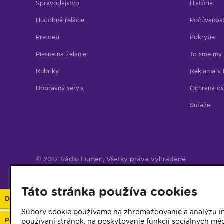
Spravodajstvo
História
Hudobné relácie
Počúvanos
Pre deti
Pokrytie
Piesne na želanie
To sme my
Rubriky
Reklama v 
Dopravný servis
Ochrana os
Súťaže
© 2017 Rádio Lumen, Všetky práva vyhradené
Správca webu
Táto stránka používa cookies
Darujte 2%
Súbory cookie používame na zhromažďovanie a analýzu in
Podporte vaše rádio
používaní stránok, na poskytovanie funkcií sociálnych méd