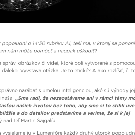
opoludní o 14:30 rubriku AI, teší ma, v ktorej sa ponor
V čom nám môže pomôcť a naopak uškodiť?
h správ, obrázkov či videí, ktoré boli vytvorené s pomoco
ďaleko. Vyvstáva otázka: Je to etické? A ako rozlíšiť, či to
 správne narábať s umelou inteligenciou, aké sú výhody jej
rináša.
„Sme radi, že nezaostávame ani v rámci témy m
účasťou našich životov bez toho, aby sme si to stihli uv
ližšie a do detailov predstavíme a veríme, že si k jej
iaditeľ Martin Šajgalík.
a vysielame ju v Lumenfóre každý druhý utorok popoludní