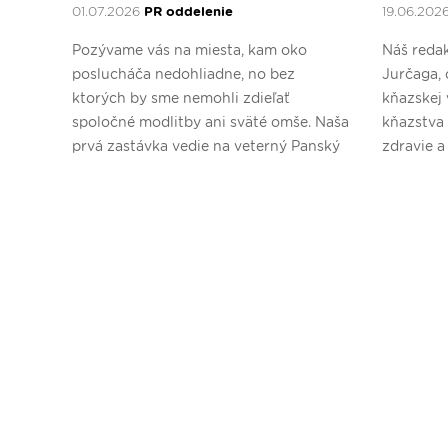
01.07.2026
PR oddelenie
19.06.202
Pozývame vás na miesta, kam oko
Náš redak
poslucháča nedohliadne, no bez
Jurčaga, 
ktorých by sme nemohli zdieľať
kňazskej 
spoločné modlitby ani sväté omše. Naša
kňazstva
prvá zastávka vedie na veterný Panský
zdravie a
diel.