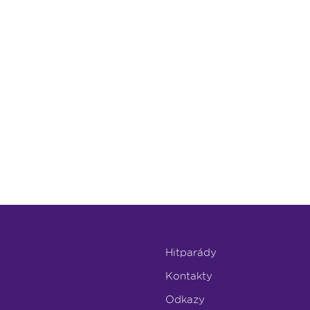
Hitparády
Kontakty
Odkazy