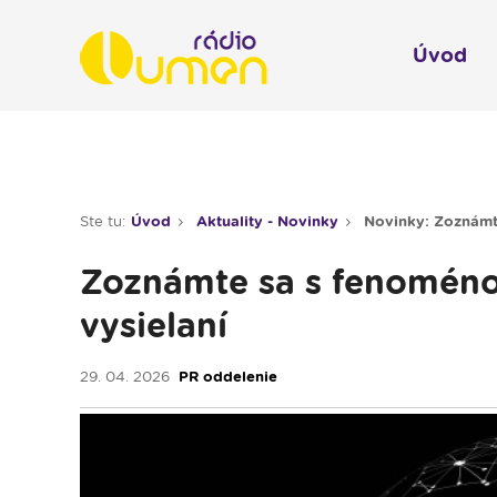
Úvod
Infol
Spravodajstvo
Rádio 
Ste tu:
Úvod
Aktuality - Novinky
Novinky: Zoznámte
Moderované relácie
Zoznámte sa s fenoméno
Pre deti
vysielaní
Hudobné relácie
Piesne na želanie
29. 04. 2026
PR oddelenie
Rubriky
Modlitba