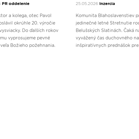
6
PR oddelenie
25.05.2026
Inzercia
tor a kolega, otec Pavol
Komunita Blahoslavenstiev p
oslávil okrúhle 20. výročie
jedinečné letné Stretnutie ro
vysviacky. Do ďalších rokov
Belušských Slatinách. Čaká n
 mu vyprosujeme pevné
vyvážený čas duchovného na
 veľa Božieho požehnania.
inšpiratívnych prednášok pr
a nezabudnuteľného dobrodr
deti.