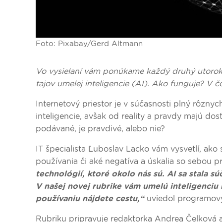
Foto: Pixabay/Gerd Altmann
Vo vysielaní vám ponúkame každý druhý utorok p
tajov umelej inteligencie (AI). Ako funguje? 
Internetový priestor je v súčasnosti plný rôznyc
inteligencie, avšak od reality a pravdy majú dosť 
podávané, je pravdivé, alebo nie?
IT špecialista Ľuboslav Lacko vám vysvetlí, ako
používania či aké negatíva a úskalia so sebou p
technológií, ktoré okolo nás sú. AI sa stala s
V našej novej rubrike vám umelú inteligenciu b
používaniu nájdete cestu,“
uviedol programový r
Rubriku pripravuje redaktorka Andrea Čelková 