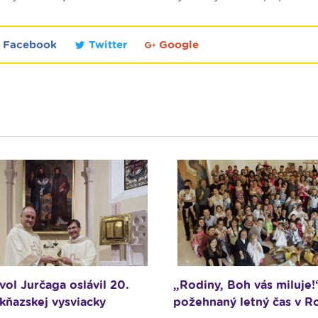
Facebook
Twitter
Google
vol Jurčaga oslávil 20.
„Rodiny, Boh vás miluje!
 kňazskej vysviacky
požehnaný letný čas v R