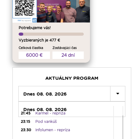
13:00
Na úsmev a zamyslenie
14:00
Vyznania - repríza
15:00
Korunka Božieho milosrdenstva -
Potrebujeme vás!
Hodina milosrdenstva
15:15
Literárna kaviareň
Vyzbieraných je 477 €
15:50
Vatikánsky týždenník (r.)
Celková čiastka
Zostávajúci čas
16:00
Pozdravy z Rádia LUMEN
6000 €
24 dní
17:30
Infolumen
18:00
Emauzy - sv. omša 18:00
AKTUÁLNY PROGRAM
19:00
Ruženec pre Slovensko
19:45
Rádio Vatikán - SK
Dnes 08. 08. 2026
20:00
Vešpery
20:15
Od ucha k duchu
Dnes 08. 08. 2026
21:45
Karmel - repríza
23:15
Pod vankúš
23:30
Infolumen - repríza