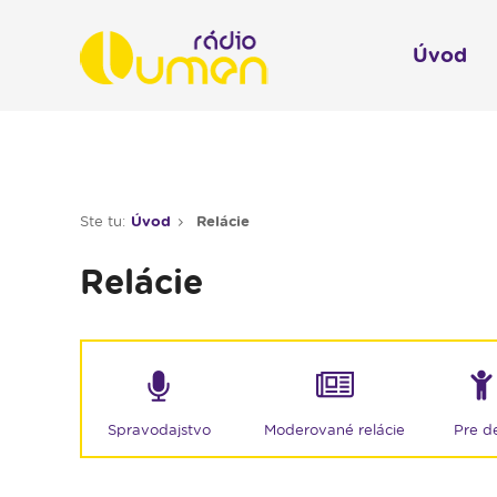
Úvod
Infol
Spravodajstvo
Rádio 
Ste tu:
Úvod
Relácie
Moderované relácie
Relácie
Pre deti
Hudobné relácie
Piesne na želanie
Rubriky
Moderované relácie
Spravodajstvo
Pre de
Modlitba