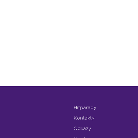
Hitparády
Kontakty
Odkazy