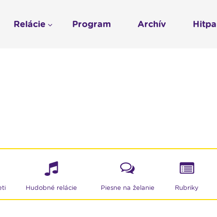
Relácie
Program
Archív
Hitp
Profil
História
To sme my
LUMEN KLUB
Gospelpar
umen
Rádio Vatikán - SK
LUMEN KLUB PRIH
Vatikán - CZ
Kresťanské noviny
Reklama v Rádiu L
Ochrana osobných 
ti
Hudobné relácie
Piesne na želanie
Rubriky