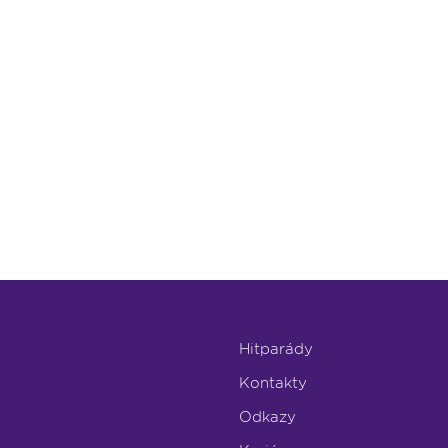
Hitparády
Kontakty
Odkazy