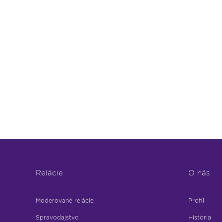
Relácie
O nás
Moderované relácie
Profil
Spravodajstvo
História