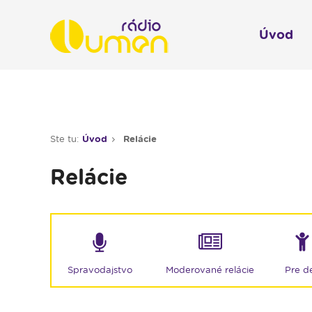
Úvod
Infol
Spravodajstvo
Rádio 
Ste tu:
Úvod
Relácie
Moderované relácie
Relácie
Pre deti
Hudobné relácie
Piesne na želanie
Rubriky
Moderované relácie
Spravodajstvo
Pre de
Modlitba