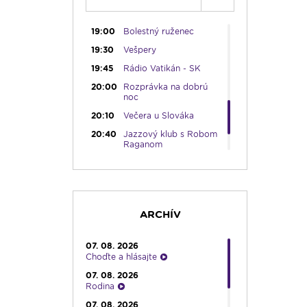
18:00
Emauzy - sv. omša
18:00
19:00
Bolestný ruženec
19:30
Vešpery
19:45
Rádio Vatikán - SK
20:00
Rozprávka na dobrú
noc
20:10
Večera u Slováka
20:40
Jazzový klub s Robom
Raganom
21:10
Spoznávame Bibliu
21:30
Rozhlasová hra o sv.
Martinovi
23:00
Čítanie na pokračovanie
ARCHÍV
+ repríza zamyslenia zo
6:30
07. 08. 2026
23:30
Infolumen - repríza
Choďte a hlásajte
07. 08. 2026
Rodina
07. 08. 2026