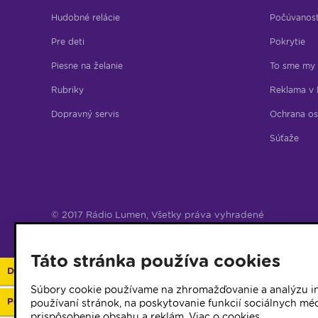
Hudobné relácie
Počúvanos
Pre deti
Pokrytie
Piesne na želanie
To sme my
Rubriky
Reklama v 
Dopravný servis
Ochrana os
Súťaže
© 2017 Rádio Lumen, Všetky práva vyhradené
Správca webu
Táto stránka používa cookies
Darujte 2%
Súbory cookie používame na zhromažďovanie a analýzu in
Podporte vaše rádio
používaní stránok, na poskytovanie funkcií sociálnych méd
prispôsobenie obsahu a reklám.
Viac o cookies