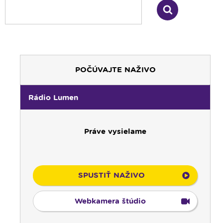
POČÚVAJTE NAŽIVO
Rádio Lumen
00:00
Predel do nového dňa
00:01
Fujarôčka moja - repríza
01:30
Výber z pápežských encyklík - repríza
Práve vysielame
02:00
Počúvaj srdcom - repríza
03:00
Rozhovor týždňa - nočná repríza
04:00
Radostný ruženec
SPUSTIŤ NAŽIVO
04:25
Čítanie na pokračovanie - repríza
04:50
Deň s modlitbou
Webkamera štúdio
05:15
Rádio Vatikán - SK (repríza)