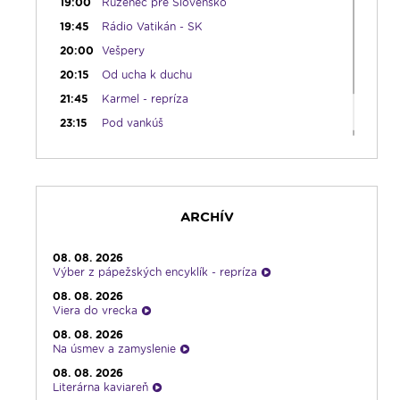
19:00
Ruženec pre Slovensko
19:45
Rádio Vatikán - SK
20:00
Vešpery
20:15
Od ucha k duchu
21:45
Karmel - repríza
23:15
Pod vankúš
23:30
Infolumen - repríza
ARCHÍV
08. 08. 2026
Výber z pápežských encyklík - repríza
08. 08. 2026
Viera do vrecka
08. 08. 2026
Na úsmev a zamyslenie
08. 08. 2026
Literárna kaviareň