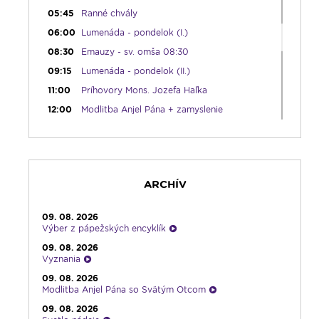
05:45
Ranné chvály
06:00
Lumenáda - pondelok (I.)
08:30
Emauzy - sv. omša 08:30
09:15
Lumenáda - pondelok (II.)
11:00
Príhovory Mons. Jozefa Haľka
12:00
Modlitba Anjel Pána + zamyslenie
12:10
Hudobný aperitív
12:30
Biblia za rok
13:00
Lumenfórum - pondelok
ARCHÍV
17:05
Hudobná bodka s Dianou
17:30
Infolumen
09. 08. 2026
18:00
Emauzy - sv. omša 18:00
Výber z pápežských encyklík
19:00
Radostný ruženec
09. 08. 2026
Vyznania
19:30
Vešpery
09. 08. 2026
19:45
Rádio Vatikán - SK
Modlitba Anjel Pána so Svätým Otcom
20:00
Rozprávka na dobrú noc
09. 08. 2026