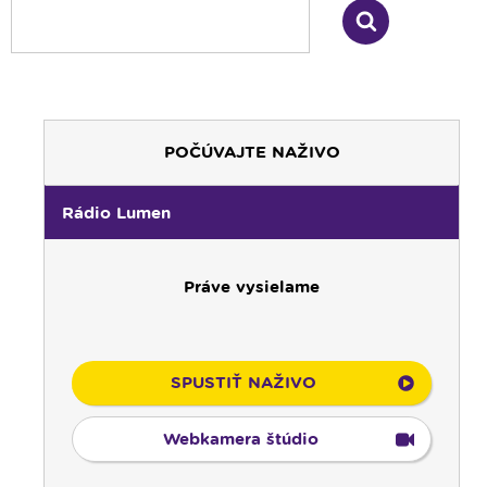
POČÚVAJTE NAŽIVO
00:00
Predel do nového dňa
00:01
Gaučing - repríza
Rádio Lumen
01:00
Rodina - repríza
01:30
Gospelparáda - repríza
Práve vysielame
03:00
Svetlo nádeje - repríza
03:30
Pod vankúš
04:00
Ruženec svetla
04:25
Čítanie na pokračovanie - repríza
SPUSTIŤ NAŽIVO
04:50
Deň s modlitbou
05:00
Rádio Vatikán - CZ
Webkamera štúdio
05:15
Rádio Vatikán - SK (repríza)