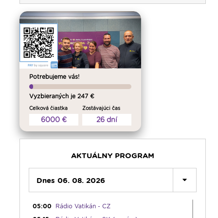
Potrebujeme vás!
00:00
Predel do nového dňa
Vyzbieraných je 247 €
00:01
Gaučing - repríza
Celková čiastka
Zostávajúci čas
01:00
Rodina - repríza
6000 €
26 dní
01:30
Gospelparáda - repríza
03:00
Svetlo nádeje - repríza
03:30
Pod vankúš
AKTUÁLNY PROGRAM
04:00
Ruženec svetla
04:25
Dnes 06. 08. 2026
Čítanie na pokračovanie - repríza
04:50
Deň s modlitbou
05:00
Rádio Vatikán - CZ