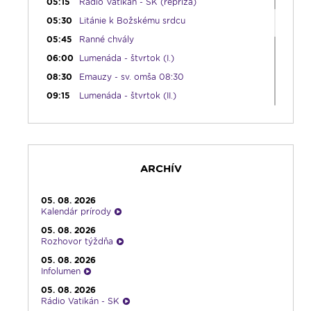
05:15
Rádio Vatikán - SK (repríza)
05:30
Litánie k Božskému srdcu
05:45
Ranné chvály
06:00
Lumenáda - štvrtok (I.)
08:30
Emauzy - sv. omša 08:30
09:15
Lumenáda - štvrtok (II.)
11:10
Kvietky sv. Františka
12:00
Modlitba Anjel Pána + zamyslenie
12:10
Hudobný aperitív
ARCHÍV
12:30
Biblia za rok
13:00
Lumenfórum - štvrtok
05. 08. 2026
17:05
Hudobná bodka s Dianou
Kalendár prírody
17:30
Infolumen
05. 08. 2026
Rozhovor týždňa
18:00
Emauzy - sv. omša 18:00
05. 08. 2026
19:00
Ruženec svetla
Infolumen
19:30
Vešpery
05. 08. 2026
Rádio Vatikán - SK
19:45
Rádio Vatikán - SK