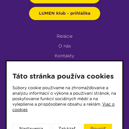
LUMEN klub - prihláška
Relácie
O nás
Kontakty
Podpora rádia
Táto stránka používa cookies
LUMEN KLUB
LUMEN KLUB PRIHLÁŠKA
Súbory cookie používame na zhromažďovanie a
analýzu informácií o výkone a používaní stránok, na
poskytovanie funkcií sociálnych médií a na
© 2017 Rádio Lumen, Všetky práva vyhradené
vylepšenie a prispôsobenie obsahu a reklám.
Viac o
cookies
Správca webu
Nastavenia
Zakázať
Povoliť