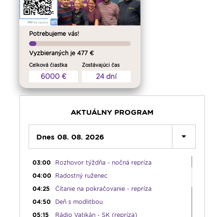
Potrebujeme vás!
Vyzbieraných je 477 €
Celková čiastka
Zostávajúci čas
6000 €
24 dní
00:00
Predel do nového dňa
AKTUÁLNY PROGRAM
00:01
Fujarôčka moja - repríza
01:30
Dnes 08. 08. 2026
Výber z pápežských encyklík - repríza
02:00
Počúvaj srdcom - repríza
03:00
Rozhovor týždňa - nočná repríza
04:00
Radostný ruženec
04:25
Čítanie na pokračovanie - repríza
04:50
Deň s modlitbou
05:15
Rádio Vatikán - SK (repríza)