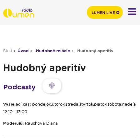
LUMEN LIVE
Ste tu:
Úvod
Hudobné relácie
Hudobný aperitív
Hudobný aperitív
Podcasty
Vysielací čas:
pondelok,utorok,streda,štvrtok,piatok,sobota,nedeľa
12:10 - 13:00
Moderujú:
Rauchová Diana