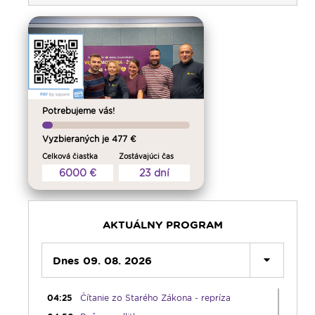
Potrebujeme vás!
Vyzbieraných je 477 €
Celková čiastka
Zostávajúci čas
00:00
Predel do nového dňa
6000 €
23 dní
00:01
AI, tešíma! - repríza
00:30
Večera u Slováka - repríza
01:00
Pútnický víkend - repríza
AKTUÁLNY PROGRAM
02:00
História a my - repríza
03:00
Dnes 09. 08. 2026
Pod vankúš
04:00
Slávnostný ruženec
04:25
Čítanie zo Starého Zákona - repríza