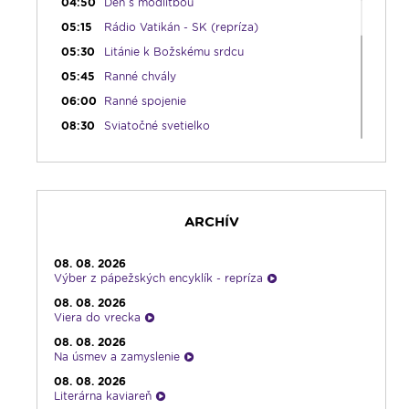
04:50
Deň s modlitbou
05:15
Rádio Vatikán - SK (repríza)
05:30
Litánie k Božskému srdcu
05:45
Ranné chvály
06:00
Ranné spojenie
08:30
Sviatočné svetielko
10:00
Výber z pápežských encyklík
10:30
Emauzy - sv. omša 10:30
12:00
Modlitba Anjel Pána so Svätým Otcom
ARCHÍV
12:10
Hudobný aperitív
12:30
Biblia za rok
08. 08. 2026
13:00
Rozhlasová hra
Výber z pápežských encyklík - repríza
14:00
Vyznania
08. 08. 2026
Viera do vrecka
15:00
Korunka Božieho milosrdenstva - Hodina
milosrdenstva
08. 08. 2026
Na úsmev a zamyslenie
15:30
Svetlo nádeje
08. 08. 2026
16:00
Piesne na želanie
Literárna kaviareň