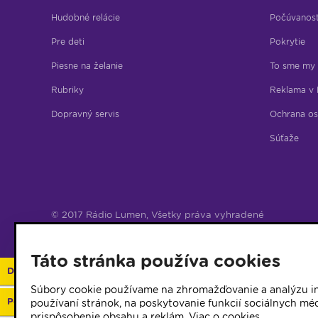
Hudobné relácie
Počúvanos
Pre deti
Pokrytie
Piesne na želanie
To sme my
Rubriky
Reklama v 
Dopravný servis
Ochrana os
Súťaže
© 2017 Rádio Lumen, Všetky práva vyhradené
Správca webu
Táto stránka používa cookies
Darujte 2%
Súbory cookie používame na zhromažďovanie a analýzu in
Podporte vaše rádio
používaní stránok, na poskytovanie funkcií sociálnych méd
prispôsobenie obsahu a reklám.
Viac o cookies