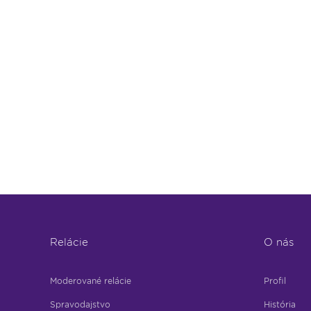
Relácie
O nás
Moderované relácie
Profil
Spravodajstvo
História