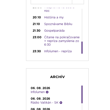
19:45
Rádio Vatikán - SK
20:00
Rozprávka na dobrú
noc
20:10
História a my
21:10
Spoznávame Bibliu
21:30
Gospelparáda
23:00
Čítanie na pokračovanie
+ repríza zamyslenia zo
6:30
23:30
Infolumen - repríza
ARCHÍV
06. 08. 2026
Infolumen
06. 08. 2026
Rádio Vatikán - SK
06. 08. 2026