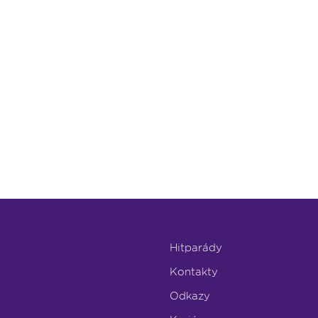
Hitparády
Kontakty
Odkazy