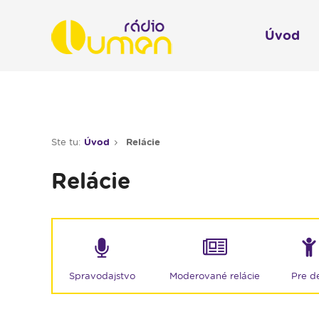
Úvod
Infol
Spravodajstvo
Rádio 
Ste tu:
Úvod
Relácie
Moderované relácie
Relácie
Pre deti
Hudobné relácie
Piesne na želanie
Rubriky
Moderované relácie
Spravodajstvo
Pre de
Modlitba