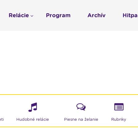
Relácie
Program
Archív
Hitp
Profil
História
To sme my
LUMEN KLUB
Gospelpar
umen
Rádio Vatikán - SK
LUMEN KLUB PRIH
Vatikán - CZ
Kresťanské noviny
Reklama v Rádiu L
Ochrana osobných 
ti
Hudobné relácie
Piesne na želanie
Rubriky