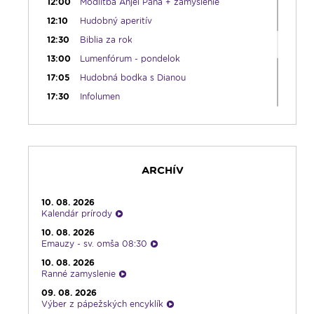
12:00
Modlitba Anjel Pána + zamyslenie
12:10
Hudobný aperitív
12:30
Biblia za rok
13:00
Lumenfórum - pondelok
17:05
Hudobná bodka s Dianou
17:30
Infolumen
18:00
Emauzy - sv. omša 18:00
19:00
Radostný ruženec
19:30
Vešpery
ARCHÍV
19:45
Rádio Vatikán - SK
20:00
Rozprávka na dobrú noc
10. 08. 2026
20:10
Gaučing
Kalendár prírody
21:10
Spoznávame Bibliu
10. 08. 2026
Emauzy - sv. omša 08:30
21:30
Album týždňa s Imrom Šimigom
10. 08. 2026
21:45
Oldies s Ernie Murínom
Ranné zamyslenie
22:00
Počúvaj srdcom
09. 08. 2026
Výber z pápežských encyklík
23:00
Čítanie na pokračovanie + repríza