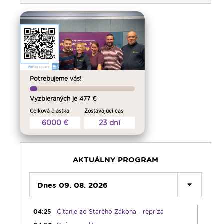
Potrebujeme vás!
Vyzbieraných je 477 €
Celková čiastka
Zostávajúci čas
00:00
Predel do nového dňa
6000 €
23 dní
00:01
AI, tešíma! - repríza
00:30
Večera u Slováka - repríza
01:00
Pútnický víkend - repríza
AKTUÁLNY PROGRAM
02:00
História a my - repríza
03:00
Dnes 09. 08. 2026
Pod vankúš
04:00
Slávnostný ruženec
04:25
Čítanie zo Starého Zákona - repríza