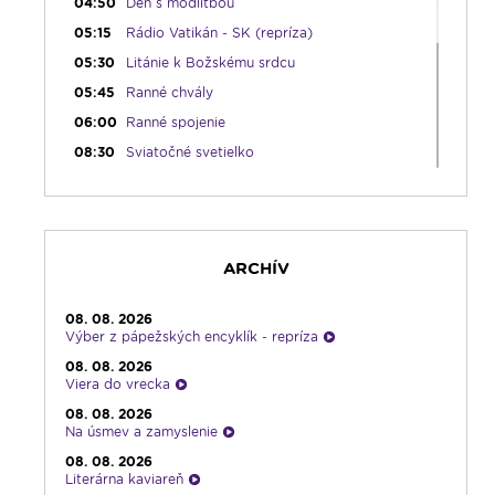
04:50
Deň s modlitbou
05:15
Rádio Vatikán - SK (repríza)
05:30
Litánie k Božskému srdcu
05:45
Ranné chvály
06:00
Ranné spojenie
08:30
Sviatočné svetielko
10:00
Výber z pápežských encyklík
10:30
Emauzy - sv. omša 10:30
12:00
Modlitba Anjel Pána so Svätým Otcom
ARCHÍV
12:10
Hudobný aperitív
12:30
Biblia za rok
08. 08. 2026
13:00
Rozhlasová hra
Výber z pápežských encyklík - repríza
14:00
Vyznania
08. 08. 2026
Viera do vrecka
15:00
Korunka Božieho milosrdenstva - Hodina
milosrdenstva
08. 08. 2026
Na úsmev a zamyslenie
15:30
Svetlo nádeje
08. 08. 2026
16:00
Piesne na želanie
Literárna kaviareň