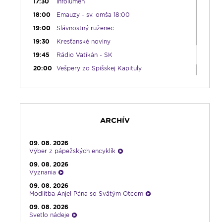
17:30
Infolumen
18:00
Emauzy - sv. omša 18:00
19:00
Slávnostný ruženec
19:30
Kresťanské noviny
19:45
Rádio Vatikán - SK
20:00
Vešpery zo Spišskej Kapituly
20:30
Karmel
22:00
V sile slova
22:30
Pohoda s klasikou
ARCHÍV
23:30
Infolumen - repríza
09. 08. 2026
Výber z pápežských encyklík
09. 08. 2026
Vyznania
09. 08. 2026
Modlitba Anjel Pána so Svätým Otcom
09. 08. 2026
Svetlo nádeje