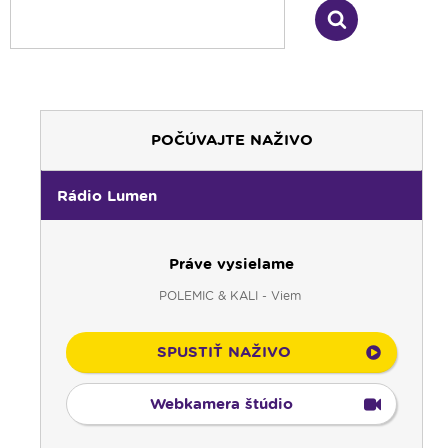
POČÚVAJTE NAŽIVO
Rádio Lumen
00:00
Predel do nového dňa
00:01
AI, tešíma! - repríza
Práve vysielame
00:30
Večera u Slováka - repríza
POLEMIC & KALI - Viem
01:00
Pútnický víkend - repríza
02:00
História a my - repríza
SPUSTIŤ NAŽIVO
03:00
Pod vankúš
04:00
Slávnostný ruženec
Webkamera štúdio
04:25
Čítanie zo Starého Zákona - repríza