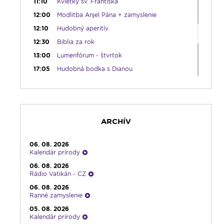
11:10
Kvietky sv. Františka
12:00
Modlitba Anjel Pána + zamyslenie
12:10
Hudobný aperitív
12:30
Biblia za rok
13:00
Lumenfórum - štvrtok
17:05
Hudobná bodka s Dianou
17:30
Infolumen
18:00
Emauzy - sv. omša 18:00
19:00
Ruženec svetla
ARCHÍV
19:30
Vešpery
19:45
Rádio Vatikán - SK
06. 08. 2026
20:00
Rozprávka na dobrú noc
Kalendár prírody
20:10
História a my
06. 08. 2026
Rádio Vatikán - CZ
21:10
Spoznávame Bibliu
06. 08. 2026
21:30
Gospelparáda
Ranné zamyslenie
23:00
Čítanie na pokračovanie + repríza
05. 08. 2026
zamyslenia zo 6:30
Kalendár prírody