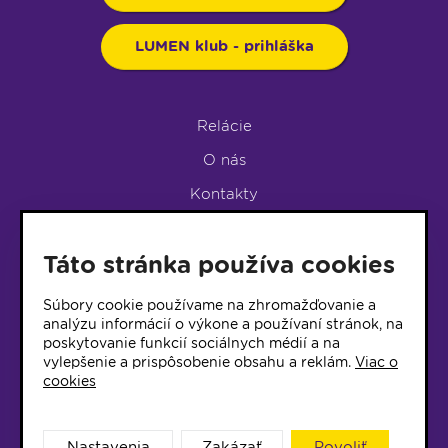
LUMEN klub - prihláška
Relácie
O nás
Kontakty
Podpora rádia
Táto stránka používa cookies
LUMEN KLUB
LUMEN KLUB PRIHLÁŠKA
Súbory cookie používame na zhromažďovanie a
analýzu informácií o výkone a používaní stránok, na
poskytovanie funkcií sociálnych médií a na
© 2017 Rádio Lumen, Všetky práva vyhradené
vylepšenie a prispôsobenie obsahu a reklám.
Viac o
cookies
Správca webu
Nastavenia
Zakázať
Povoliť