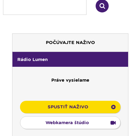
POČÚVAJTE NAŽIVO
00:00
Predel do nového dňa
00:01
Gaučing - repríza
Rádio Lumen
01:00
Rodina - repríza
01:30
Gospelparáda - repríza
Práve vysielame
03:00
Svetlo nádeje - repríza
03:30
Pod vankúš
04:00
Ruženec svetla
04:25
Čítanie na pokračovanie - repríza
SPUSTIŤ NAŽIVO
04:50
Deň s modlitbou
05:00
Rádio Vatikán - CZ
Webkamera štúdio
05:15
Rádio Vatikán - SK (repríza)