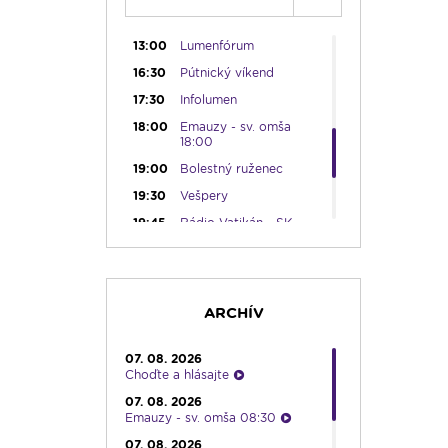
12:30
Biblia za rok
13:00
Lumenfórum
16:30
Pútnický víkend
17:30
Infolumen
18:00
Emauzy - sv. omša
18:00
19:00
Bolestný ruženec
19:30
Vešpery
19:45
Rádio Vatikán - SK
20:00
Rozprávka na dobrú
noc
20:10
Večera u Slováka
ARCHÍV
20:40
Jazzový klub s Robom
Raganom
07. 08. 2026
21:10
Spoznávame Bibliu
Choďte a hlásajte
21:30
Rozhlasová hra o sv.
07. 08. 2026
Martinovi
Emauzy - sv. omša 08:30
23:00
Čítanie na pokračovanie
07. 08. 2026
+ repríza zamyslenia zo