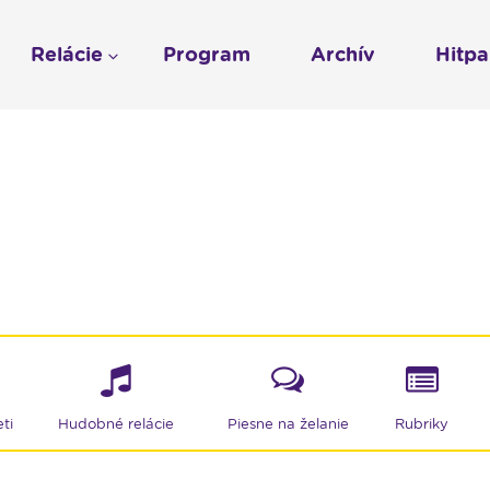
Relácie
Program
Archív
Hitp
Profil
História
To sme my
LUMEN KLUB
Gospelpar
umen
Rádio Vatikán - SK
LUMEN KLUB PRIH
Vatikán - CZ
Kresťanské noviny
Reklama v Rádiu L
Ochrana osobných 
ti
Hudobné relácie
Piesne na želanie
Rubriky