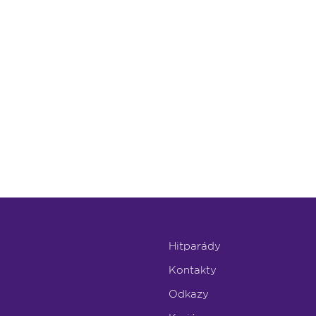
Hitparády
Kontakty
Odkazy