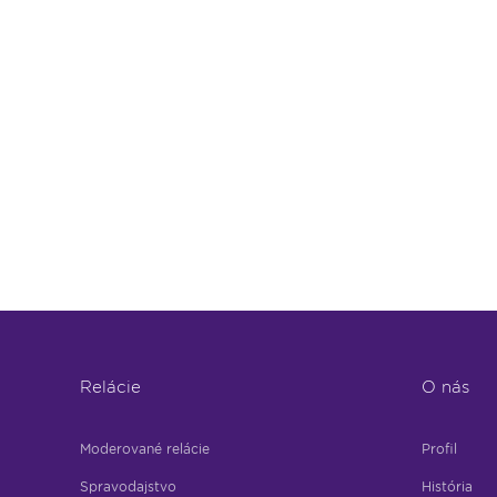
Relácie
O nás
Moderované relácie
Profil
Spravodajstvo
História