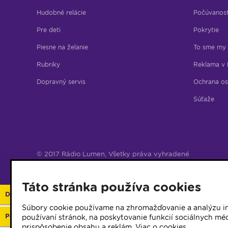
Hudobné relácie
Počúvanos
Pre deti
Pokrytie
Piesne na želanie
To sme my
Rubriky
Reklama v 
Dopravný servis
Ochrana os
Súťaže
© 2017 Rádio Lumen, Všetky práva vyhradené
Správca webu
Táto stránka používa cookies
Darujte 2%
Súbory cookie používame na zhromažďovanie a analýzu in
Podporte vaše rádio
používaní stránok, na poskytovanie funkcií sociálnych méd
prispôsobenie obsahu a reklám.
Viac o cookies