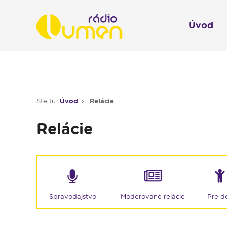
Úvod
Infol
Spravodajstvo
Rádio 
Ste tu:
Úvod
Relácie
Moderované relácie
Relácie
Pre deti
Hudobné relácie
Piesne na želanie
Rubriky
Moderované relácie
Spravodajstvo
Pre de
Modlitba