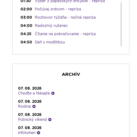
01:30
Výber z pápežských encyklík - repríza
02:00
Počúvaj srdcom - repríza
03:00
Rozhovor týždňa - nočná repríza
04:00
Radostný ruženec
04:25
Čítanie na pokračovanie - repríza
04:50
Deň s modlitbou
05:15
Rádio Vatikán - SK (repríza)
05:30
Litánie k Božskému srdcu
05:45
Ranné chvály
ARCHÍV
06:00
Ranné spojenie
08:30
Rozprávka na sobotné ráno
07. 08. 2026
09:00
Kláštory a rehoľný život
Choďte a hlásajte
09:30
Viera do vrecka
07. 08. 2026
Rodina
10:30
Emauzy - mimoriadny prenos
07. 08. 2026
12:30
Biblia za rok
Pútnický víkend
13:00
Na úsmev a zamyslenie
07. 08. 2026
Infolumen
14:00
Vyznania - repríza