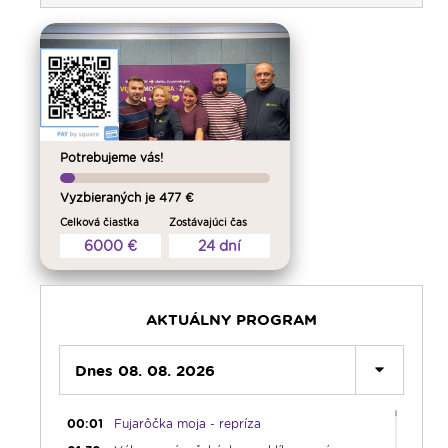
Potrebujeme vás!
Vyzbieraných je 477 €
Celková čiastka
Zostávajúci čas
6000 €
24 dní
AKTUÁLNY PROGRAM
Dnes 08. 08. 2026
00:00
Predel do nového dňa
00:01
Fujarôčka moja - repríza