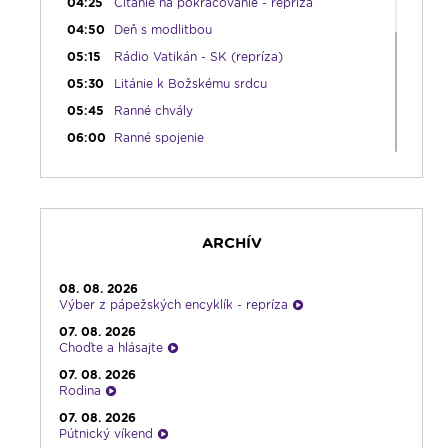
04:25
Čítanie na pokračovanie - repríza
04:50
Deň s modlitbou
05:15
Rádio Vatikán - SK (repríza)
05:30
Litánie k Božskému srdcu
05:45
Ranné chvály
06:00
Ranné spojenie
08:30
Rozprávka na sobotné ráno
09:00
Kláštory a rehoľný život
09:30
Viera do vrecka
ARCHÍV
10:30
Emauzy - mimoriadny prenos
12:30
Biblia za rok
08. 08. 2026
13:00
Na úsmev a zamyslenie
Výber z pápežských encyklík - repríza
14:00
Vyznania - repríza
07. 08. 2026
Choďte a hlásajte
15:00
Korunka Božieho milosrdenstva - Hodina
milosrdenstva
07. 08. 2026
Rodina
15:15
Literárna kaviareň
07. 08. 2026
15:50
Vatikánsky týždenník (r.)
Pútnický víkend