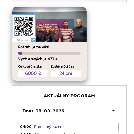
Potrebujeme vás!
Vyzbieraných je 477 €
Celková čiastka
Zostávajúci čas
6000 €
24 dní
00:00
Predel do nového dňa
00:01
Fujarôčka moja - repríza
AKTUÁLNY PROGRAM
01:30
Výber z pápežských encyklík - repríza
02:00
Dnes 08. 08. 2026
Počúvaj srdcom - repríza
03:00
Rozhovor týždňa - nočná repríza
04:00
Radostný ruženec