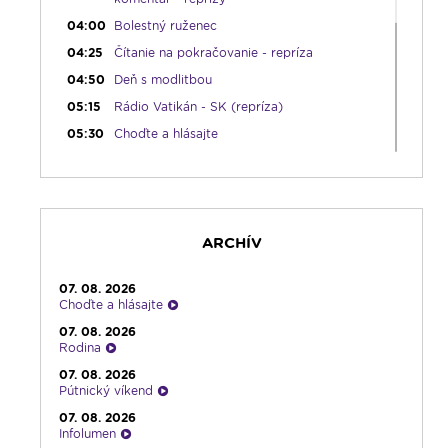
04:00
Bolestný ruženec
04:25
Čítanie na pokračovanie - repríza
04:50
Deň s modlitbou
05:15
Rádio Vatikán - SK (repríza)
05:30
Choďte a hlásajte
05:45
Ranné chvály
06:00
Lumenáda
08:30
Emauzy - sv. omša 08:30
09:15
Lumenáda
ARCHÍV
11:00
Rozhovor týždňa - repríza
07. 08. 2026
12:00
Modlitba Anjel Pána + zamyslenie
Choďte a hlásajte
12:10
Hudobný aperitív
07. 08. 2026
Rodina
12:30
Biblia za rok
07. 08. 2026
13:00
Lumenfórum
Pútnický víkend
16:30
Pútnický víkend
07. 08. 2026
17:30
Infolumen
Infolumen