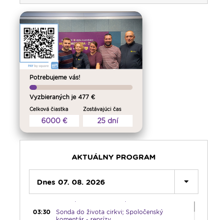
Potrebujeme vás!
Vyzbieraných je 477 €
Celková čiastka
Zostávajúci čas
6000 €
25 dní
AKTUÁLNY PROGRAM
00:00
Predel do nového dňa
00:01
Vitaj doma, rodina! - repríza
Dnes 07. 08. 2026
01:00
Karmel - repríza
02:30
Slovo povzbudenia - repríza
03:30
Sonda do života cirkvi; Spoločenský
komentár - reprízy