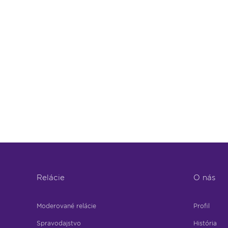
Relácie
O nás
Moderované relácie
Profil
Spravodajstvo
História