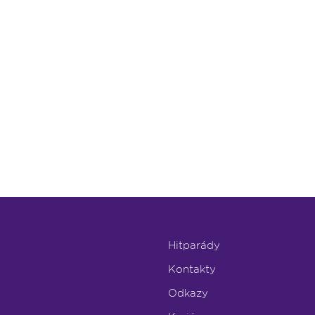
Hitparády
Kontakty
Odkazy