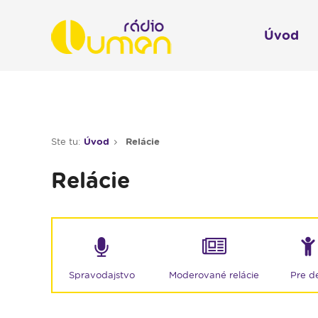
Úvod
Infol
Spravodajstvo
Rádio 
Ste tu:
Úvod
Relácie
Moderované relácie
Relácie
Pre deti
Hudobné relácie
Piesne na želanie
Rubriky
Moderované relácie
Spravodajstvo
Pre de
Modlitba