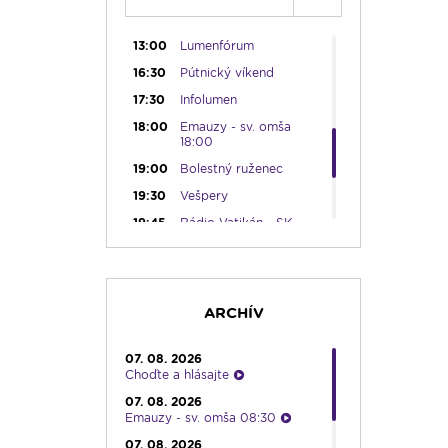
12:30
Biblia za rok
13:00
Lumenfórum
16:30
Pútnický víkend
17:30
Infolumen
18:00
Emauzy - sv. omša
18:00
19:00
Bolestný ruženec
19:30
Vešpery
19:45
Rádio Vatikán - SK
20:00
Rozprávka na dobrú
noc
20:10
Večera u Slováka
ARCHÍV
20:40
Jazzový klub s Robom
Raganom
07. 08. 2026
21:10
Spoznávame Bibliu
Choďte a hlásajte
21:30
Rozhlasová hra o sv.
07. 08. 2026
Martinovi
Emauzy - sv. omša 08:30
23:00
Čítanie na pokračovanie
07. 08. 2026
+ repríza zamyslenia zo