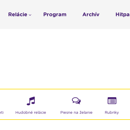
Relácie
Program
Archív
Hitp
Profil
História
To sme my
LUMEN KLUB
Gospelpar
umen
Rádio Vatikán - SK
LUMEN KLUB PRIH
Vatikán - CZ
Kresťanské noviny
Reklama v Rádiu L
Ochrana osobných 
ti
Hudobné relácie
Piesne na želanie
Rubriky