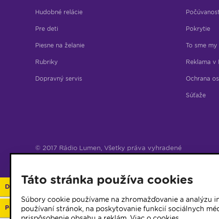
Hudobné relácie
Počúvanos
Pre deti
Pokrytie
Piesne na želanie
To sme my
Rubriky
Reklama v 
Dopravný servis
Ochrana os
Súťaže
© 2017 Rádio Lumen, Všetky práva vyhradené
Správca webu
Táto stránka používa cookies
Darujte 2%
Súbory cookie používame na zhromažďovanie a analýzu in
Podporte vaše rádio
používaní stránok, na poskytovanie funkcií sociálnych méd
prispôsobenie obsahu a reklám.
Viac o cookies