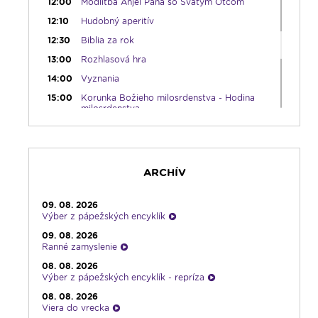
12:00
Modlitba Anjel Pána so Svätým Otcom
12:10
Hudobný aperitív
12:30
Biblia za rok
13:00
Rozhlasová hra
14:00
Vyznania
15:00
Korunka Božieho milosrdenstva - Hodina
milosrdenstva
15:30
Svetlo nádeje
16:00
Piesne na želanie
17:30
Infolumen
ARCHÍV
18:00
Emauzy - sv. omša 18:00
19:00
Slávnostný ruženec
09. 08. 2026
Výber z pápežských encyklík
19:30
Kresťanské noviny
09. 08. 2026
19:45
Rádio Vatikán - SK
Ranné zamyslenie
20:00
Vešpery zo Spišskej Kapituly
08. 08. 2026
Výber z pápežských encyklík - repríza
20:30
Karmel
08. 08. 2026
22:00
V sile slova
Viera do vrecka