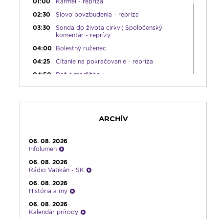
01:00
Karmel - repríza
02:30
Slovo povzbudenia - repríza
03:30
Sonda do života cirkvi; Spoločenský
komentár - reprízy
04:00
Bolestný ruženec
04:25
Čítanie na pokračovanie - repríza
04:50
Deň s modlitbou
05:15
Rádio Vatikán - SK (repríza)
05:30
Choďte a hlásajte
05:45
Ranné chvály
ARCHÍV
06:00
Lumenáda
08:30
Emauzy - sv. omša 08:30
06. 08. 2026
Infolumen
09:15
Lumenáda
06. 08. 2026
11:00
Rozhovor týždňa - repríza
Rádio Vatikán - SK
12:00
Modlitba Anjel Pána + zamyslenie
06. 08. 2026
História a my
12:10
Hudobný aperitív
06. 08. 2026
12:30
Biblia za rok
Kalendár prírody