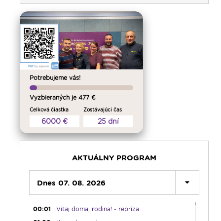
Potrebujeme vás!
Vyzbieraných je 477 €
Celková čiastka
Zostávajúci čas
6000 €
25 dní
AKTUÁLNY PROGRAM
Dnes 07. 08. 2026
00:00
Predel do nového dňa
00:01
Vitaj doma, rodina! - repríza