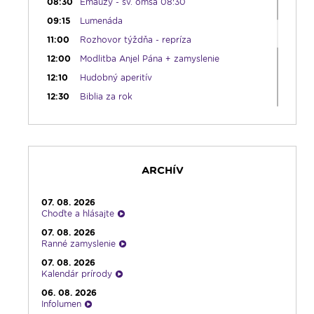
08:30
Emauzy - sv. omša 08:30
09:15
Lumenáda
11:00
Rozhovor týždňa - repríza
12:00
Modlitba Anjel Pána + zamyslenie
12:10
Hudobný aperitív
12:30
Biblia za rok
13:00
Lumenfórum
16:30
Pútnický víkend
17:30
Infolumen
ARCHÍV
18:00
Emauzy - sv. omša 18:00
19:00
Bolestný ruženec
07. 08. 2026
19:30
Vešpery
Choďte a hlásajte
19:45
Rádio Vatikán - SK
07. 08. 2026
Ranné zamyslenie
20:00
Rozprávka na dobrú noc
07. 08. 2026
20:10
Večera u Slováka
Kalendár prírody
20:40
Jazzový klub s Robom Raganom
06. 08. 2026
Infolumen
21:10
Spoznávame Bibliu