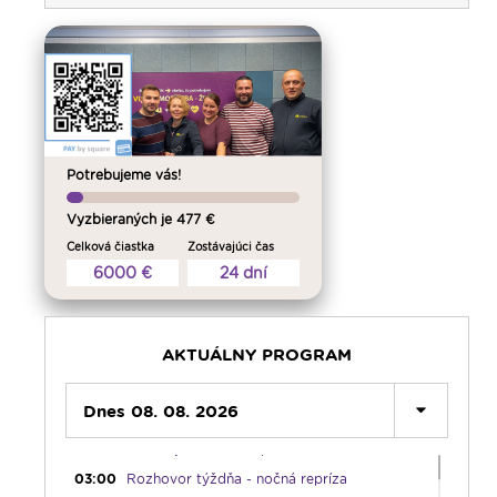
Potrebujeme vás!
Vyzbieraných je 477 €
Celková čiastka
Zostávajúci čas
6000 €
24 dní
AKTUÁLNY PROGRAM
00:00
Predel do nového dňa
00:01
Fujarôčka moja - repríza
Dnes 08. 08. 2026
01:30
Výber z pápežských encyklík - repríza
02:00
Počúvaj srdcom - repríza
03:00
Rozhovor týždňa - nočná repríza