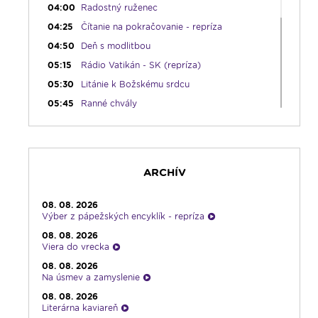
04:00
Radostný ruženec
04:25
Čítanie na pokračovanie - repríza
04:50
Deň s modlitbou
05:15
Rádio Vatikán - SK (repríza)
05:30
Litánie k Božskému srdcu
05:45
Ranné chvály
06:00
Ranné spojenie
08:30
Rozprávka na sobotné ráno
09:00
Kláštory a rehoľný život
ARCHÍV
09:30
Viera do vrecka
10:30
Emauzy - mimoriadny prenos
08. 08. 2026
Výber z pápežských encyklík - repríza
12:30
Biblia za rok
08. 08. 2026
13:00
Na úsmev a zamyslenie
Viera do vrecka
14:00
Vyznania - repríza
08. 08. 2026
15:00
Korunka Božieho milosrdenstva - Hodina
Na úsmev a zamyslenie
milosrdenstva
08. 08. 2026
15:15
Literárna kaviareň
Literárna kaviareň