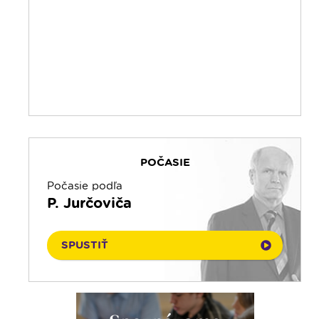
20:10
Večera u Slováka
20:40
Jazzový klub s Robom Raganom
21:10
Spoznávame Bibliu
21:30
Rozhlasová hra o sv. Martinovi
23:00
Čítanie na pokračovanie + repríza
zamyslenia zo 6:30
23:30
Infolumen - repríza
POČASIE
Počasie podľa
P. Jurčoviča
SPUSTIŤ