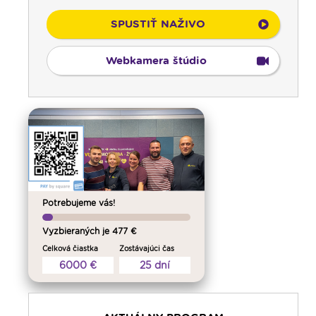
SPUSTIŤ NAŽIVO
Webkamera štúdio
00:00
Predel do nového dňa
00:01
Vitaj doma, rodina! - repríza
01:00
Karmel - repríza
02:30
Slovo povzbudenia - repríza
Potrebujeme vás!
03:30
Sonda do života cirkvi; Spoločenský
komentár - reprízy
Vyzbieraných je 477 €
04:00
Bolestný ruženec
Celková čiastka
Zostávajúci čas
04:25
Čítanie na pokračovanie - repríza
6000 €
25 dní
04:50
Deň s modlitbou
05:15
Rádio Vatikán - SK (repríza)
05:30
Choďte a hlásajte