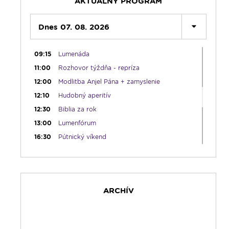
AKTUÁLNY PROGRAM
05:45
Ranné chvály
06:00
Dnes 07. 08. 2026
Lumenáda
08:30
Emauzy - sv. omša 08:30
09:15
Lumenáda
11:00
Rozhovor týždňa - repríza
12:00
Modlitba Anjel Pána + zamyslenie
12:10
Hudobný aperitív
12:30
Biblia za rok
13:00
Lumenfórum
16:30
Pútnický víkend
17:30
Infolumen
18:00
Emauzy - sv. omša 18:00
19:00
Bolestný ruženec
ARCHÍV
19:30
Vešpery
19:45
Rádio Vatikán - SK
20:00
Rozprávka na dobrú noc