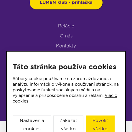
LUMEN klub - prihláška
Relácie
O nás
Kontakty
Podpora rádia
Táto stránka používa cookies
LUMEN KLUB
LUMEN KLUB PRIHLÁŠKA
Súbory cookie používame na zhromažďovanie a
analýzu informácií o výkone a používaní stránok, na
poskytovanie funkcií sociálnych médií a na
© 2017 Rádio Lumen, Všetky práva vyhradené
vylepšenie a prispôsobenie obsahu a reklám.
Viac o
cookies
Správca webu
Nastavenia
Zakázať
Povoliť
cookies
všetko
všetko