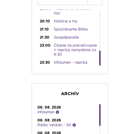
19:45
Rádio Vatikán - SK
20:00
Rozprávka na dobrú
noc
20:10
História a my
21:10
Spoznávame Bibliu
21:30
Gospelparáda
23:00
Čítanie na pokračovanie
+ repríza zamyslenia zo
6:30
23:30
Infolumen - repríza
ARCHÍV
06. 08. 2026
Infolumen
06. 08. 2026
Rádio Vatikán - SK
06. 08. 2026