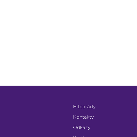
Hitparády
Kontakty
Odkazy