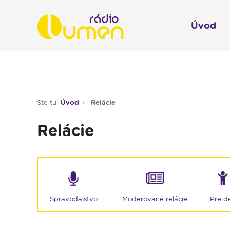
Úvod
Infol
Spravodajstvo
Rádio 
Ste tu:
Úvod
Relácie
Moderované relácie
Relácie
Pre deti
Hudobné relácie
Piesne na želanie
Rubriky
Moderované relácie
Spravodajstvo
Pre de
Modlitba