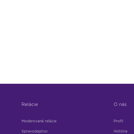
Relácie
O nás
Moderované relácie
Profil
Spravodajstvo
História