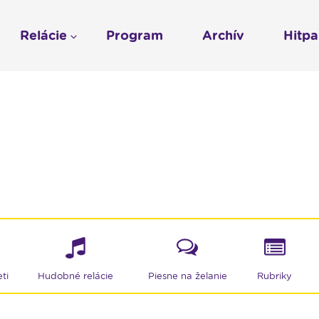
Relácie
Program
Archív
Hitp
Profil
História
To sme my
LUMEN KLUB
Gospelpar
umen
Rádio Vatikán - SK
LUMEN KLUB PRIH
Vatikán - CZ
Kresťanské noviny
Reklama v Rádiu L
Ochrana osobných 
ti
Hudobné relácie
Piesne na želanie
Rubriky