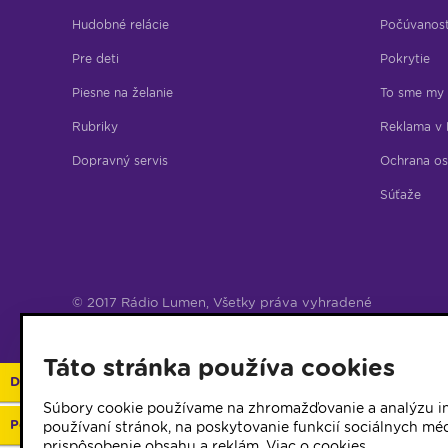
Hudobné relácie
Počúvanos
Pre deti
Pokrytie
Piesne na želanie
To sme my
Rubriky
Reklama v 
Dopravný servis
Ochrana os
Súťaže
© 2017 Rádio Lumen, Všetky práva vyhradené
Správca webu
Táto stránka používa cookies
Darujte 2%
Súbory cookie používame na zhromažďovanie a analýzu in
Podporte vaše rádio
používaní stránok, na poskytovanie funkcií sociálnych méd
prispôsobenie obsahu a reklám.
Viac o cookies