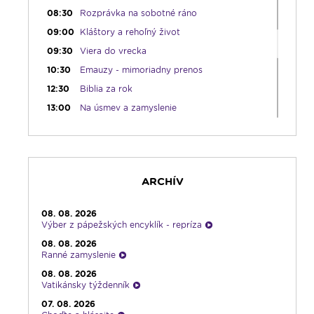
08:30
Rozprávka na sobotné ráno
09:00
Kláštory a rehoľný život
09:30
Viera do vrecka
10:30
Emauzy - mimoriadny prenos
12:30
Biblia za rok
13:00
Na úsmev a zamyslenie
14:00
Vyznania - repríza
15:00
Korunka Božieho milosrdenstva - Hodina
milosrdenstva
15:15
Literárna kaviareň
ARCHÍV
15:50
Vatikánsky týždenník (r.)
16:00
Pozdravy z Rádia LUMEN
08. 08. 2026
Výber z pápežských encyklík - repríza
17:30
Infolumen
08. 08. 2026
18:00
Emauzy - sv. omša 18:00
Ranné zamyslenie
19:00
Ruženec pre Slovensko
08. 08. 2026
Vatikánsky týždenník
19:45
Rádio Vatikán - SK
07. 08. 2026
20:00
Vešpery