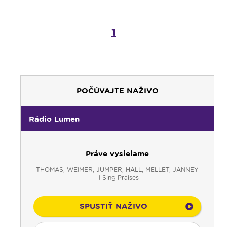
1
POČÚVAJTE NAŽIVO
Rádio Lumen
Práve vysielame
THOMAS, WEIMER, JUMPER, HALL, MELLET, JANNEY
- I Sing Praises
00:00
Predel do nového dňa
00:01
Gaučing - repríza
SPUSTIŤ NAŽIVO
01:00
Rodina - repríza
01:30
Gospelparáda - repríza