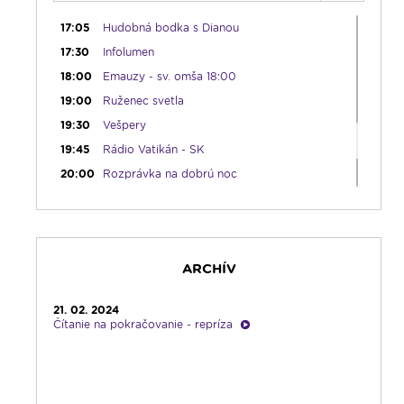
13:00
Lumenfórum - štvrtok
17:05
Hudobná bodka s Dianou
17:30
Infolumen
18:00
Emauzy - sv. omša 18:00
19:00
Ruženec svetla
19:30
Vešpery
19:45
Rádio Vatikán - SK
20:00
Rozprávka na dobrú noc
20:10
História a my
21:10
Spoznávame Bibliu
21:30
Gospelparáda
ARCHÍV
23:00
Čítanie na pokračovanie + repríza
zamyslenia zo 6:30
23:30
Infolumen - repríza
21. 02. 2024
Čítanie na pokračovanie - repríza