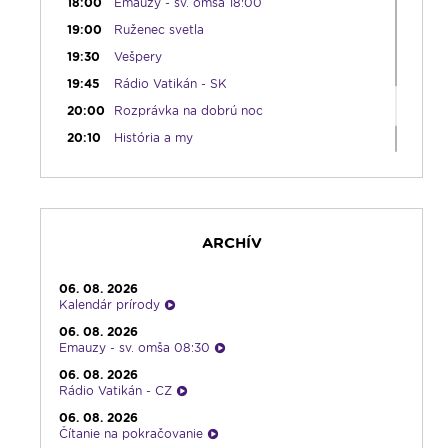
18:00
Emauzy - sv. omša 18:00
19:00
Ruženec svetla
19:30
Vešpery
19:45
Rádio Vatikán - SK
20:00
Rozprávka na dobrú noc
20:10
História a my
21:10
Spoznávame Bibliu
21:30
Gospelparáda
23:00
Čítanie na pokračovanie + repríza
zamyslenia zo 6:30
ARCHÍV
23:30
Infolumen - repríza
06. 08. 2026
Kalendár prírody
06. 08. 2026
Emauzy - sv. omša 08:30
06. 08. 2026
Rádio Vatikán - CZ
06. 08. 2026
Čítanie na pokračovanie