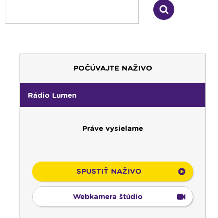
POČÚVAJTE NAŽIVO
Rádio Lumen
Práve vysielame
00:00
Predel do nového dňa
00:01
Gaučing - repríza
01:00
Rodina - repríza
SPUSTIŤ NAŽIVO
01:30
Gospelparáda - repríza
03:00
Svetlo nádeje - repríza
Webkamera štúdio
03:30
Pod vankúš
04:00
Ruženec svetla