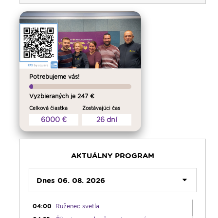
Potrebujeme vás!
Vyzbieraných je 247 €
Celková čiastka
Zostávajúci čas
6000 €
26 dní
00:00
Predel do nového dňa
00:01
Gaučing - repríza
01:00
Rodina - repríza
AKTUÁLNY PROGRAM
01:30
Gospelparáda - repríza
03:00
Dnes 06. 08. 2026
Svetlo nádeje - repríza
03:30
Pod vankúš
04:00
Ruženec svetla