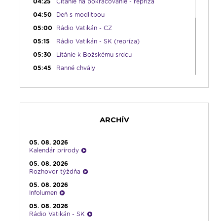
04:25
Čítanie na pokračovanie - repríza
04:50
Deň s modlitbou
05:00
Rádio Vatikán - CZ
05:15
Rádio Vatikán - SK (repríza)
05:30
Litánie k Božskému srdcu
05:45
Ranné chvály
06:00
Lumenáda - štvrtok (I.)
08:30
Emauzy - sv. omša 08:30
09:15
Lumenáda - štvrtok (II.)
ARCHÍV
11:10
Kvietky sv. Františka
12:00
Modlitba Anjel Pána + zamyslenie
05. 08. 2026
12:10
Hudobný aperitív
Kalendár prírody
12:30
Biblia za rok
05. 08. 2026
Rozhovor týždňa
13:00
Lumenfórum - štvrtok
05. 08. 2026
17:05
Hudobná bodka s Dianou
Infolumen
17:30
Infolumen
05. 08. 2026
Rádio Vatikán - SK
18:00
Emauzy - sv. omša 18:00