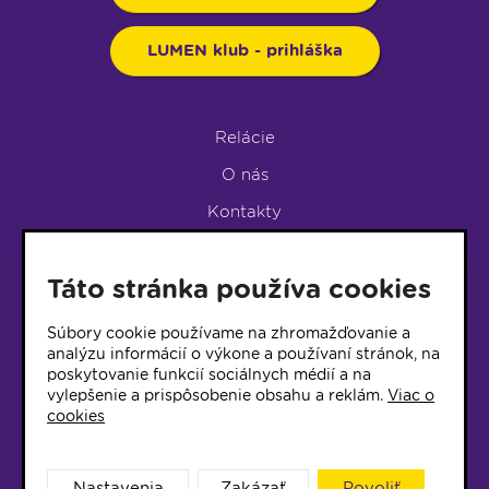
LUMEN klub - prihláška
Relácie
O nás
Kontakty
Podpora rádia
Táto stránka používa cookies
LUMEN KLUB
LUMEN KLUB PRIHLÁŠKA
Súbory cookie používame na zhromažďovanie a
analýzu informácií o výkone a používaní stránok, na
poskytovanie funkcií sociálnych médií a na
© 2017 Rádio Lumen, Všetky práva vyhradené
vylepšenie a prispôsobenie obsahu a reklám.
Viac o
cookies
Správca webu
Nastavenia
Zakázať
Povoliť