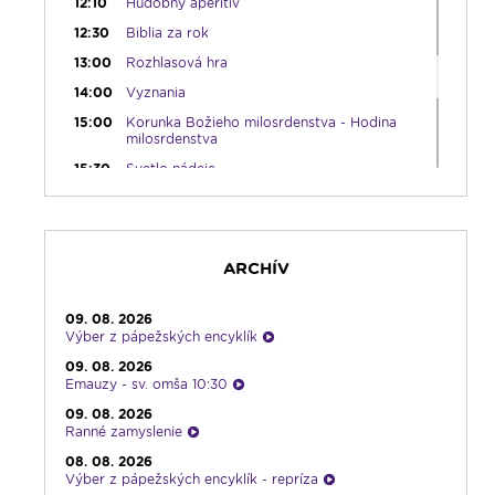
12:10
Hudobný aperitív
12:30
Biblia za rok
13:00
Rozhlasová hra
14:00
Vyznania
15:00
Korunka Božieho milosrdenstva - Hodina
milosrdenstva
15:30
Svetlo nádeje
16:00
Piesne na želanie
17:30
Infolumen
18:00
Emauzy - sv. omša 18:00
ARCHÍV
19:00
Slávnostný ruženec
19:30
Kresťanské noviny
09. 08. 2026
Výber z pápežských encyklík
19:45
Rádio Vatikán - SK
09. 08. 2026
20:00
Vešpery zo Spišskej Kapituly
Emauzy - sv. omša 10:30
20:30
Karmel
09. 08. 2026
Ranné zamyslenie
22:00
V sile slova
08. 08. 2026
22:30
Pohoda s klasikou
Výber z pápežských encyklík - repríza