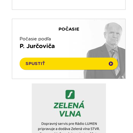
06. 08. 2026
19:30
Vešpery
Emauzy - sv. omša 18:00
19:45
Rádio Vatikán - SK
06. 08. 2026
20:00
Rozprávka na dobrú noc
Emauzy - sv. omša 08:30
20:10
Večera u Slováka
POČASIE
06. 08. 2026
Rádio Vatikán - CZ
20:40
Jazzový klub s Robom Raganom
Počasie podľa
06. 08. 2026
21:10
Spoznávame Bibliu
P. Jurčoviča
Čítanie na pokračovanie
21:30
Rozhlasová hra o sv. Martinovi
06. 08. 2026
Ranné zamyslenie
23:00
Čítanie na pokračovanie + repríza
SPUSTIŤ
zamyslenia zo 6:30
05. 08. 2026
Kalendár prírody
23:30
Infolumen - repríza