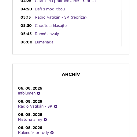
04:25
Čítanie na pokračovanie - repríza
04:50
Deň s modlitbou
05:15
Rádio Vatikán - SK (repríza)
05:30
Choďte a hlásajte
05:45
Ranné chvály
06:00
Lumenáda
08:30
Emauzy - sv. omša 08:30
09:15
Lumenáda
11:00
Rozhovor týždňa - repríza
ARCHÍV
12:00
Modlitba Anjel Pána + zamyslenie
12:10
Hudobný aperitív
06. 08. 2026
12:30
Biblia za rok
Infolumen
13:00
Lumenfórum
06. 08. 2026
Rádio Vatikán - SK
16:30
Pútnický víkend
06. 08. 2026
17:30
Infolumen
História a my
18:00
Emauzy - sv. omša 18:00
06. 08. 2026
Kalendár prírody
19:00
Bolestný ruženec