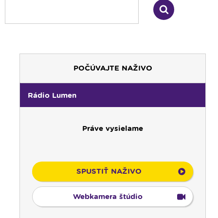
00:00
Predel do nového dňa
POČÚVAJTE NAŽIVO
00:01
Rozhlasová hra - repriza
01:00
Zaostrené - repríza
Rádio Lumen
02:00
Odborník na linke - repríza
03:00
Kláštory a rehoľný život - repríza
Práve vysielame
03:30
Pod vankúš
04:00
Radostný ruženec
04:25
Ďalekohľad - repríza zo soboty
04:50
Deň s modlitbou
SPUSTIŤ NAŽIVO
05:15
Rádio Vatikán - SK (repríza)
05:30
Litánie loretánske
Webkamera štúdio
05:45
Ranné chvály