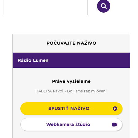
POČÚVAJTE NAŽIVO
Rádio Lumen
Práve vysielame
HABERA Pavol - Boli sme raz milovaní
SPUSTIŤ NAŽIVO
00:00
Predel do nového dňa
00:01
Rozhlasová hra - repriza
Webkamera štúdio
01:00
Zaostrené - repríza
02:00
Odborník na linke - repríza