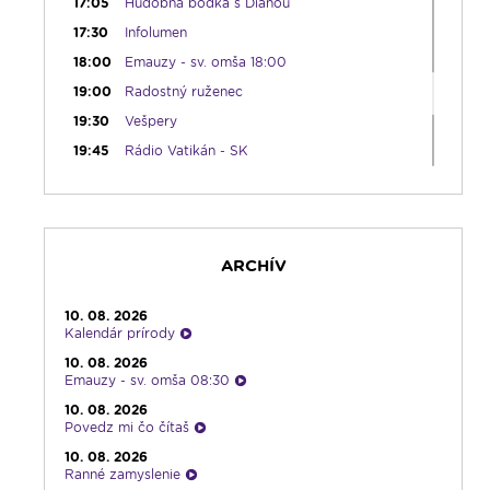
17:05
Hudobná bodka s Dianou
17:30
Infolumen
18:00
Emauzy - sv. omša 18:00
19:00
Radostný ruženec
19:30
Vešpery
19:45
Rádio Vatikán - SK
20:00
Rozprávka na dobrú noc
20:10
Gaučing
21:10
Spoznávame Bibliu
ARCHÍV
21:30
Album týždňa s Imrom Šimigom
21:45
Oldies s Ernie Murínom
10. 08. 2026
22:00
Počúvaj srdcom
Kalendár prírody
23:00
Čítanie na pokračovanie + repríza
10. 08. 2026
zamyslenia zo 6:30
Emauzy - sv. omša 08:30
23:30
Infolumen - repríza
10. 08. 2026
Povedz mi čo čítaš
10. 08. 2026
Ranné zamyslenie