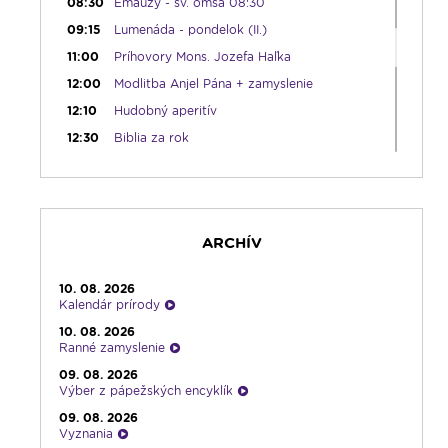
08:30
Emauzy - sv. omša 08:30
09:15
Lumenáda - pondelok (II.)
11:00
Príhovory Mons. Jozefa Haľka
12:00
Modlitba Anjel Pána + zamyslenie
12:10
Hudobný aperitív
12:30
Biblia za rok
13:00
Lumenfórum - pondelok
17:05
Hudobná bodka s Dianou
17:30
Infolumen
ARCHÍV
18:00
Emauzy - sv. omša 18:00
19:00
Radostný ruženec
10. 08. 2026
19:30
Vešpery
Kalendár prírody
19:45
Rádio Vatikán - SK
10. 08. 2026
Ranné zamyslenie
20:00
Rozprávka na dobrú noc
09. 08. 2026
20:10
Gaučing
Výber z pápežských encyklík
21:10
Spoznávame Bibliu
09. 08. 2026
Vyznania
21:30
Album týždňa s Imrom Šimigom